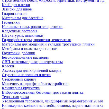
Строительные смеси, жидкости, герметики, инструмент и т.д.
Клей для плитки
Затирки для швов
Гидроизоляция
Материалы для бассейна
Герметики
Наливные полы, ровнители, стяжки
Кладочные растворы
Штукатурки, шпаклевки
Гидрофобизаторы, пропитки, очистители
Материалы для мощения и укладки тротуарной плитки
Мембраны и полотна для плитки
Грунтовки, добавки
Бетоноремонтные растворы
СВП, отрезные диски, инструменты
Краски
Аксессуары для кирпичной кладки
Ступени и напольная плитка
Cтеклянный кирпич
Мощение, ландшафт и благоустройство
Клинкерная брусчатка
Вибропрессованная бетонная тротуарная плитка
Террасная доска
Утолщённый террасный, ландшафтный керамогранит 20 мм
Клинкерные колпаки на столбы, отливы, парапетная плитка