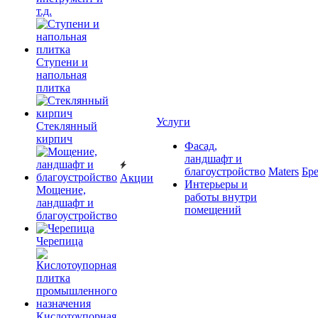
т.д.
Ступени и
напольная
плитка
Услуги
Cтеклянный
кирпич
Фасад,
ландшафт и
благоустройство
Maters
Бр
Акции
Интерьеры и
Мощение,
работы внутри
ландшафт и
помещений
благоустройство
Черепица
Кислотоупорная