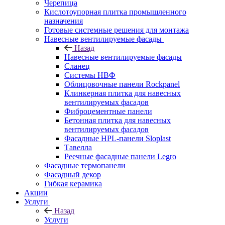
Черепица
Кислотоупорная плитка промышленного
назначения
Готовые системные решения для монтажа
Навесные вентилируемые фасады
Назад
Навесные вентилируемые фасады
Сланец
Системы НВФ
Облицовочные панели Rockpanel
Клинкерная плитка для навесных
вентилируемых фасадов
Фиброцементные панели
Бетонная плитка для навесных
вентилируемых фасадов
Фасадные HPL-панели Sloplast
Тавелла
Реечные фасадные панели Legro
Фасадные термопанели
Фасадный декор
Гибкая керамика
Акции
Услуги
Назад
Услуги