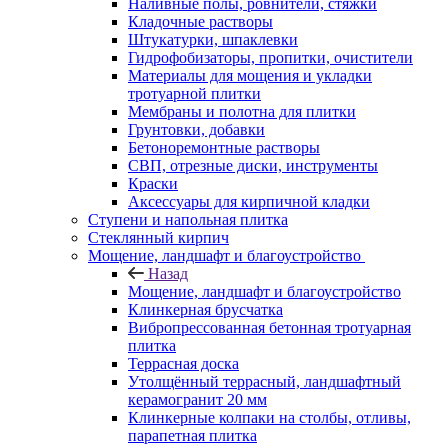
Наливные полы, ровнители, стяжки
Кладочные растворы
Штукатурки, шпаклевки
Гидрофобизаторы, пропитки, очистители
Материалы для мощения и укладки
тротуарной плитки
Мембраны и полотна для плитки
Грунтовки, добавки
Бетоноремонтные растворы
СВП, отрезные диски, инструменты
Краски
Аксессуары для кирпичной кладки
Ступени и напольная плитка
Cтеклянный кирпич
Мощение, ландшафт и благоустройство
Назад
Мощение, ландшафт и благоустройство
Клинкерная брусчатка
Вибропрессованная бетонная тротуарная
плитка
Террасная доска
Утолщённый террасный, ландшафтный
керамогранит 20 мм
Клинкерные колпаки на столбы, отливы,
парапетная плитка