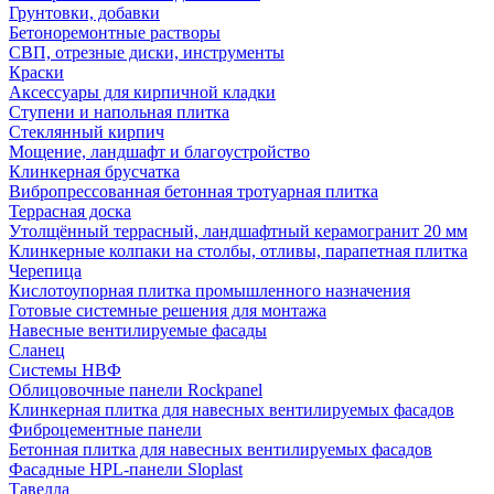
Грунтовки, добавки
Бетоноремонтные растворы
СВП, отрезные диски, инструменты
Краски
Аксессуары для кирпичной кладки
Ступени и напольная плитка
Cтеклянный кирпич
Мощение, ландшафт и благоустройство
Клинкерная брусчатка
Вибропрессованная бетонная тротуарная плитка
Террасная доска
Утолщённый террасный, ландшафтный керамогранит 20 мм
Клинкерные колпаки на столбы, отливы, парапетная плитка
Черепица
Кислотоупорная плитка промышленного назначения
Готовые системные решения для монтажа
Навесные вентилируемые фасады
Сланец
Системы НВФ
Облицовочные панели Rockpanel
Клинкерная плитка для навесных вентилируемых фасадов
Фиброцементные панели
Бетонная плитка для навесных вентилируемых фасадов
Фасадные HPL-панели Sloplast
Тавелла