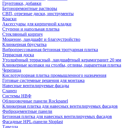
Грунтовки, добавки
Бетоноремонтные растворы
СВП, отрезные диски, инструменты
Краски
Аксессуары для кирпичной кладки
Ступени и напольная плитка
Cтеклянный кирпич
Мощение, ландшафт и благоустройство
Клинкерная брусчатка
Вибропрессованная бетонная тротуарная плитка
Террасная доска
Утолщённый террасный, ландшафтный керамогранит 20 мм
Клинкерные колпаки на столбы, отливы, парапетная плитка
Черепица
Кислотоупорная плитка промышленного назначения
Готовые системные решения для монтажа
Навесные вентилируемые фасады
Сланец
Системы НВФ
Облицовочные панели Rockpanel
Клинкерная плитка для навесных вентилируемых фасадов
Фиброцементные панели
Бетонная плитка для навесных вентилируемых фасадов
Фасадные HPL-панели Sloplast
Тавелла