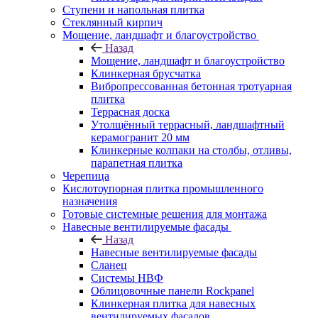
Ступени и напольная плитка
Cтеклянный кирпич
Мощение, ландшафт и благоустройство
Назад
Мощение, ландшафт и благоустройство
Клинкерная брусчатка
Вибропрессованная бетонная тротуарная
плитка
Террасная доска
Утолщённый террасный, ландшафтный
керамогранит 20 мм
Клинкерные колпаки на столбы, отливы,
парапетная плитка
Черепица
Кислотоупорная плитка промышленного
назначения
Готовые системные решения для монтажа
Навесные вентилируемые фасады
Назад
Навесные вентилируемые фасады
Сланец
Системы НВФ
Облицовочные панели Rockpanel
Клинкерная плитка для навесных
вентилируемых фасадов