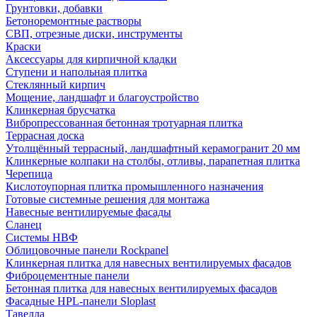
Грунтовки, добавки
Бетоноремонтные растворы
СВП, отрезные диски, инструменты
Краски
Аксессуары для кирпичной кладки
Ступени и напольная плитка
Cтеклянный кирпич
Мощение, ландшафт и благоустройство
Клинкерная брусчатка
Вибропрессованная бетонная тротуарная плитка
Террасная доска
Утолщённый террасный, ландшафтный керамогранит 20 мм
Клинкерные колпаки на столбы, отливы, парапетная плитка
Черепица
Кислотоупорная плитка промышленного назначения
Готовые системные решения для монтажа
Навесные вентилируемые фасады
Сланец
Системы НВФ
Облицовочные панели Rockpanel
Клинкерная плитка для навесных вентилируемых фасадов
Фиброцементные панели
Бетонная плитка для навесных вентилируемых фасадов
Фасадные HPL-панели Sloplast
Тавелла