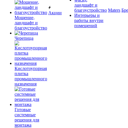
ландшафт и
благоустройство
Maters
Бр
Акции
Интерьеры и
Мощение,
работы внутри
ландшафт и
помещений
благоустройство
Черепица
Кислотоупорная
плитка
промышленного
назначения
Готовые
системные
решения для
монтажа