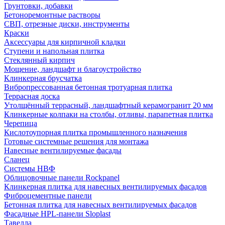
Грунтовки, добавки
Бетоноремонтные растворы
СВП, отрезные диски, инструменты
Краски
Аксессуары для кирпичной кладки
Ступени и напольная плитка
Cтеклянный кирпич
Мощение, ландшафт и благоустройство
Клинкерная брусчатка
Вибропрессованная бетонная тротуарная плитка
Террасная доска
Утолщённый террасный, ландшафтный керамогранит 20 мм
Клинкерные колпаки на столбы, отливы, парапетная плитка
Черепица
Кислотоупорная плитка промышленного назначения
Готовые системные решения для монтажа
Навесные вентилируемые фасады
Сланец
Системы НВФ
Облицовочные панели Rockpanel
Клинкерная плитка для навесных вентилируемых фасадов
Фиброцементные панели
Бетонная плитка для навесных вентилируемых фасадов
Фасадные HPL-панели Sloplast
Тавелла