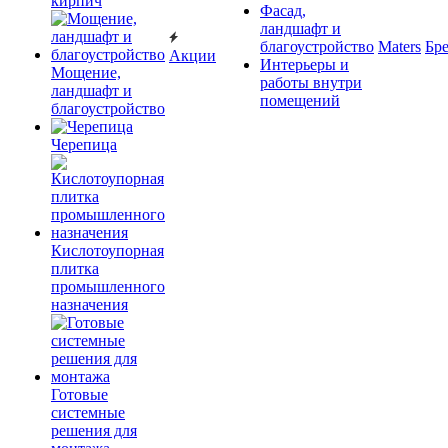
кирпич
Фасад,
ландшафт и
благоустройство
Maters
Бр
Акции
Интерьеры и
Мощение,
работы внутри
ландшафт и
помещений
благоустройство
Черепица
Кислотоупорная
плитка
промышленного
назначения
Готовые
системные
решения для