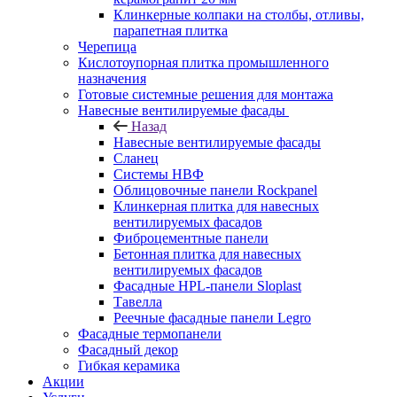
Клинкерные колпаки на столбы, отливы,
парапетная плитка
Черепица
Кислотоупорная плитка промышленного
назначения
Готовые системные решения для монтажа
Навесные вентилируемые фасады
Назад
Навесные вентилируемые фасады
Сланец
Системы НВФ
Облицовочные панели Rockpanel
Клинкерная плитка для навесных
вентилируемых фасадов
Фиброцементные панели
Бетонная плитка для навесных
вентилируемых фасадов
Фасадные HPL-панели Sloplast
Тавелла
Реечные фасадные панели Legro
Фасадные термопанели
Фасадный декор
Гибкая керамика
Акции