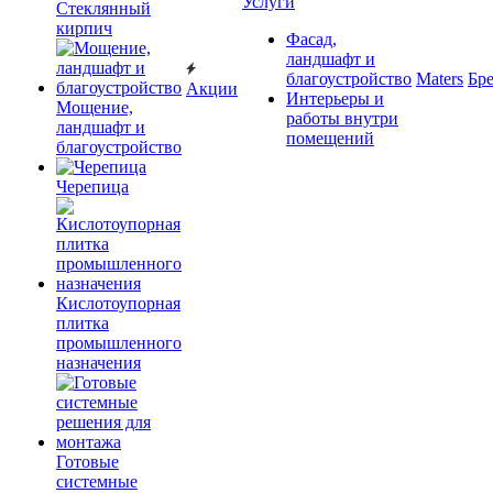
Услуги
Cтеклянный
кирпич
Фасад,
ландшафт и
благоустройство
Maters
Бр
Акции
Интерьеры и
Мощение,
работы внутри
ландшафт и
помещений
благоустройство
Черепица
Кислотоупорная
плитка
промышленного
назначения
Готовые
системные