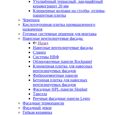
Утолщённый террасный, ландшафтный
керамогранит 20 мм
Клинкерные колпаки на столбы, отливы,
парапетная плитка
Черепица
Кислотоупорная плитка промышленного
назначения
Готовые системные решения для монтажа
Навесные вентилируемые фасады
Назад
Навесные вентилируемые фасады
Сланец
Системы НВФ
Облицовочные панели Rockpanel
Клинкерная плитка для навесных
вентилируемых фасадов
Фиброцементные панели
Бетонная плитка для навесных
вентилируемых фасадов
Фасадные HPL-панели Sloplast
Тавелла
Реечные фасадные панели Legro
Фасадные термопанели
Фасадный декор
Гибкая керамика