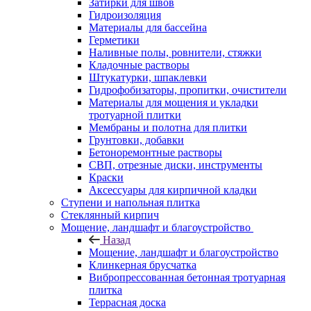
Затирки для швов
Гидроизоляция
Материалы для бассейна
Герметики
Наливные полы, ровнители, стяжки
Кладочные растворы
Штукатурки, шпаклевки
Гидрофобизаторы, пропитки, очистители
Материалы для мощения и укладки
тротуарной плитки
Мембраны и полотна для плитки
Грунтовки, добавки
Бетоноремонтные растворы
СВП, отрезные диски, инструменты
Краски
Аксессуары для кирпичной кладки
Ступени и напольная плитка
Cтеклянный кирпич
Мощение, ландшафт и благоустройство
Назад
Мощение, ландшафт и благоустройство
Клинкерная брусчатка
Вибропрессованная бетонная тротуарная
плитка
Террасная доска