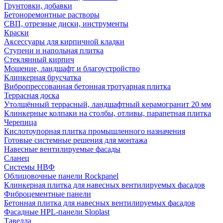
Грунтовки, добавки
Бетоноремонтные растворы
СВП, отрезные диски, инструменты
Краски
Аксессуары для кирпичной кладки
Ступени и напольная плитка
Cтеклянный кирпич
Мощение, ландшафт и благоустройство
Клинкерная брусчатка
Вибропрессованная бетонная тротуарная плитка
Террасная доска
Утолщённый террасный, ландшафтный керамогранит 20 мм
Клинкерные колпаки на столбы, отливы, парапетная плитка
Черепица
Кислотоупорная плитка промышленного назначения
Готовые системные решения для монтажа
Навесные вентилируемые фасады
Сланец
Системы НВФ
Облицовочные панели Rockpanel
Клинкерная плитка для навесных вентилируемых фасадов
Фиброцементные панели
Бетонная плитка для навесных вентилируемых фасадов
Фасадные HPL-панели Sloplast
Тавелла