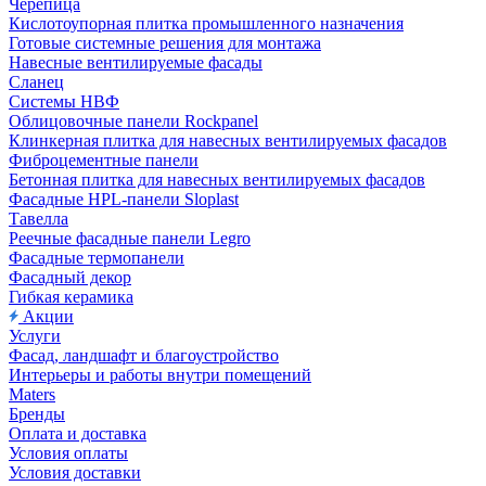
Черепица
Кислотоупорная плитка промышленного назначения
Готовые системные решения для монтажа
Навесные вентилируемые фасады
Сланец
Системы НВФ
Облицовочные панели Rockpanel
Клинкерная плитка для навесных вентилируемых фасадов
Фиброцементные панели
Бетонная плитка для навесных вентилируемых фасадов
Фасадные HPL-панели Sloplast
Тавелла
Реечные фасадные панели Legro
Фасадные термопанели
Фасадный декор
Гибкая керамика
Акции
Услуги
Фасад, ландшафт и благоустройство
Интерьеры и работы внутри помещений
Maters
Бренды
Оплата и доставка
Условия оплаты
Условия доставки