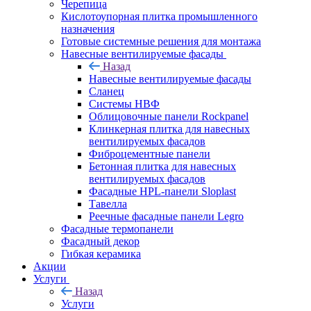
Черепица
Кислотоупорная плитка промышленного
назначения
Готовые системные решения для монтажа
Навесные вентилируемые фасады
Назад
Навесные вентилируемые фасады
Сланец
Системы НВФ
Облицовочные панели Rockpanel
Клинкерная плитка для навесных
вентилируемых фасадов
Фиброцементные панели
Бетонная плитка для навесных
вентилируемых фасадов
Фасадные HPL-панели Sloplast
Тавелла
Реечные фасадные панели Legro
Фасадные термопанели
Фасадный декор
Гибкая керамика
Акции
Услуги
Назад
Услуги