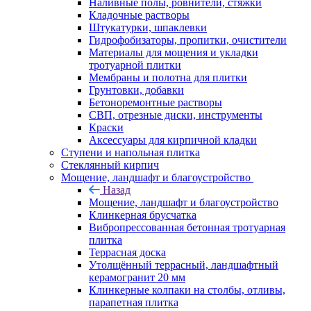
Наливные полы, ровнители, стяжки
Кладочные растворы
Штукатурки, шпаклевки
Гидрофобизаторы, пропитки, очистители
Материалы для мощения и укладки
тротуарной плитки
Мембраны и полотна для плитки
Грунтовки, добавки
Бетоноремонтные растворы
СВП, отрезные диски, инструменты
Краски
Аксессуары для кирпичной кладки
Ступени и напольная плитка
Cтеклянный кирпич
Мощение, ландшафт и благоустройство
Назад
Мощение, ландшафт и благоустройство
Клинкерная брусчатка
Вибропрессованная бетонная тротуарная
плитка
Террасная доска
Утолщённый террасный, ландшафтный
керамогранит 20 мм
Клинкерные колпаки на столбы, отливы,
парапетная плитка