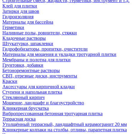
Строительные смеси, жидкости, герметики, инструмент и т.д.
Клей для плитки
Затирки для швов
Гидроизоляция
Материалы для бассейна
Герметики
Наливные полы, ровнители, стяжки
Кладочные растворы
Штукатурки, шпаклевки
Гидрофобизаторы, пропитки, очистители
Материалы для мощения и укладки тротуарной плитки
Мембраны и полотна для плитки
Грунтовки, добавки
Бетоноремонтные растворы
СВП, отрезные диски, инструменты
Краски
Аксессуары для кирпичной кладки
Ступени и напольная плитка
Cтеклянный кирпич
Мощение, ландшафт и благоустройство
Клинкерная брусчатка
Вибропрессованная бетонная тротуарная плитка
Террасная доска
Утолщённый террасный, ландшафтный керамогранит 20 мм
Клинкерные колпаки на столбы, отливы, парапетная плитка