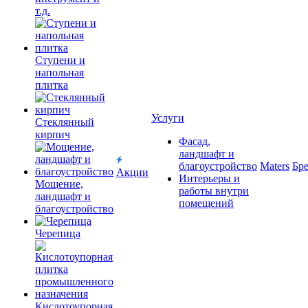
т.д.
Ступени и
напольная
плитка
Услуги
Cтеклянный
кирпич
Фасад,
ландшафт и
благоустройство
Maters
Бр
Акции
Интерьеры и
Мощение,
работы внутри
ландшафт и
помещений
благоустройство
Черепица
Кислотоупорная