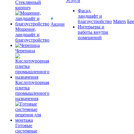
Услуги
Cтеклянный
кирпич
Фасад,
ландшафт и
благоустройство
Maters
Бр
Акции
Интерьеры и
Мощение,
работы внутри
ландшафт и
помещений
благоустройство
Черепица
Кислотоупорная
плитка
промышленного
назначения
Готовые
системные