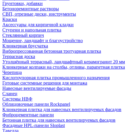
Грунтовки, добавки
Бетоноремонтные растворы
СВП, отрезные диски, инструменты
Краски
Аксессуары для кирпичной кладки
Ступени и напольная плитка
Cтеклянный кирпич
Мощение, ландшафт и благоустройство
Клинкерная брусчатка
Вибропрессованная бетонная тротуарная плитка
Террасная доска
Утолщённый террасный, ландшафтный керамогранит 20 мм
Клинкерные колпаки на столбы, отливы, парапетная плитка
Черепица
Кислотоупорная плитка промышленного назначения
Готовые системные решения для монтажа
Навесные вентилируемые фасады
Сланец
Системы НВФ
Облицовочные панели Rockpanel
Клинкерная плитка для навесных вентилируемых фасадов
Фиброцементные панели
Бетонная плитка для навесных вентилируемых фасадов
Фасадные HPL-панели Sloplast
Тавелла