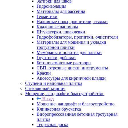
Затирки для швов
Гидроизоляция
Материалы для бассейна
Герметики
Наливные полы, ровнители, стяжки
Кладочные растворы
Штукатурки, шпаклевки
Гидрофобизаторы, пропитки, очистители
Материалы для мощения и укладки
тротуарной плитки
Мембраны и полотна для плитки
Грунтовки, добавки
Бетоноремонтные растворы
СВП, отрезные диски, инструменты
Краски
Аксессуары для кирпичной кладки
Ступени и напольная плитка
Cтеклянный кирпич
Мощение, ландшафт и благоустройство
Назад
Мощение, ландшафт и благоустройство
Клинкерная брусчатка
Вибропрессованная бетонная тротуарная
плитка
Террасная доска