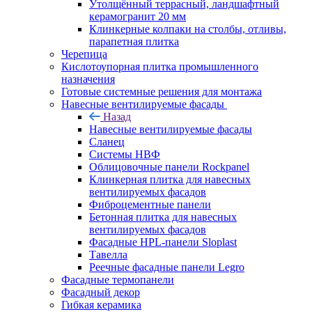
Утолщённый террасный, ландшафтный
керамогранит 20 мм
Клинкерные колпаки на столбы, отливы,
парапетная плитка
Черепица
Кислотоупорная плитка промышленного
назначения
Готовые системные решения для монтажа
Навесные вентилируемые фасады
Назад
Навесные вентилируемые фасады
Сланец
Системы НВФ
Облицовочные панели Rockpanel
Клинкерная плитка для навесных
вентилируемых фасадов
Фиброцементные панели
Бетонная плитка для навесных
вентилируемых фасадов
Фасадные HPL-панели Sloplast
Тавелла
Реечные фасадные панели Legro
Фасадные термопанели
Фасадный декор
Гибкая керамика