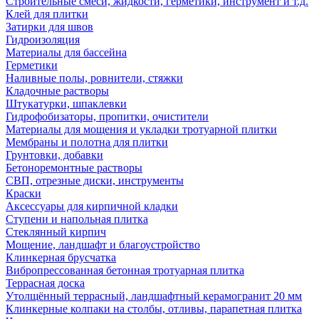
Строительные смеси, жидкости, герметики, инструмент и т.д.
Клей для плитки
Затирки для швов
Гидроизоляция
Материалы для бассейна
Герметики
Наливные полы, ровнители, стяжки
Кладочные растворы
Штукатурки, шпаклевки
Гидрофобизаторы, пропитки, очистители
Материалы для мощения и укладки тротуарной плитки
Мембраны и полотна для плитки
Грунтовки, добавки
Бетоноремонтные растворы
СВП, отрезные диски, инструменты
Краски
Аксессуары для кирпичной кладки
Ступени и напольная плитка
Cтеклянный кирпич
Мощение, ландшафт и благоустройство
Клинкерная брусчатка
Вибропрессованная бетонная тротуарная плитка
Террасная доска
Утолщённый террасный, ландшафтный керамогранит 20 мм
Клинкерные колпаки на столбы, отливы, парапетная плитка