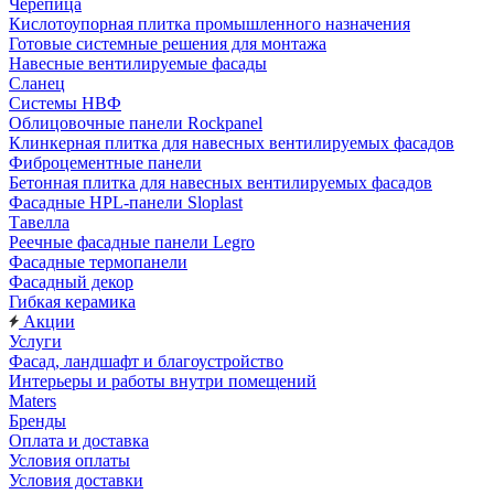
Черепица
Кислотоупорная плитка промышленного назначения
Готовые системные решения для монтажа
Навесные вентилируемые фасады
Сланец
Системы НВФ
Облицовочные панели Rockpanel
Клинкерная плитка для навесных вентилируемых фасадов
Фиброцементные панели
Бетонная плитка для навесных вентилируемых фасадов
Фасадные HPL-панели Sloplast
Тавелла
Реечные фасадные панели Legro
Фасадные термопанели
Фасадный декор
Гибкая керамика
Акции
Услуги
Фасад, ландшафт и благоустройство
Интерьеры и работы внутри помещений
Maters
Бренды
Оплата и доставка
Условия оплаты
Условия доставки