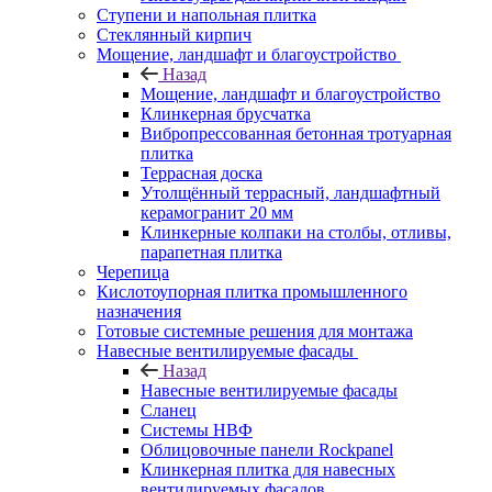
Ступени и напольная плитка
Cтеклянный кирпич
Мощение, ландшафт и благоустройство
Назад
Мощение, ландшафт и благоустройство
Клинкерная брусчатка
Вибропрессованная бетонная тротуарная
плитка
Террасная доска
Утолщённый террасный, ландшафтный
керамогранит 20 мм
Клинкерные колпаки на столбы, отливы,
парапетная плитка
Черепица
Кислотоупорная плитка промышленного
назначения
Готовые системные решения для монтажа
Навесные вентилируемые фасады
Назад
Навесные вентилируемые фасады
Сланец
Системы НВФ
Облицовочные панели Rockpanel
Клинкерная плитка для навесных
вентилируемых фасадов