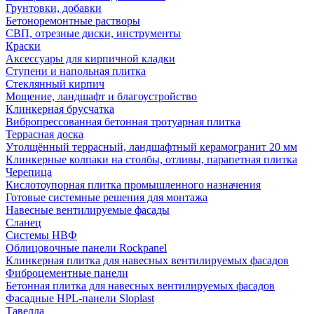
Грунтовки, добавки
Бетоноремонтные растворы
СВП, отрезные диски, инструменты
Краски
Аксессуары для кирпичной кладки
Ступени и напольная плитка
Cтеклянный кирпич
Мощение, ландшафт и благоустройство
Клинкерная брусчатка
Вибропрессованная бетонная тротуарная плитка
Террасная доска
Утолщённый террасный, ландшафтный керамогранит 20 мм
Клинкерные колпаки на столбы, отливы, парапетная плитка
Черепица
Кислотоупорная плитка промышленного назначения
Готовые системные решения для монтажа
Навесные вентилируемые фасады
Сланец
Системы НВФ
Облицовочные панели Rockpanel
Клинкерная плитка для навесных вентилируемых фасадов
Фиброцементные панели
Бетонная плитка для навесных вентилируемых фасадов
Фасадные HPL-панели Sloplast
Тавелла