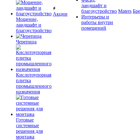
ландшафт и
благоустройство
Maters
Бр
Акции
Интерьеры и
Мощение,
работы внутри
ландшафт и
помещений
благоустройство
Черепица
Кислотоупорная
плитка
промышленного
назначения
Готовые
системные
решения для
монтажа