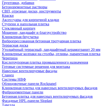
Грунтовки, добавки
Бетоноремонтные растворы
СВП, отрезные диски, инструменты
Краски
Аксессуары для кирпичной кладки
Ступени и напольная плитка
Cтеклянный кирпич
Мощение, ландшафт и благоустройство
Клинкерная брусчатка
Вибропрессованная бетонная тротуарная плитка
Террасная доска
Утолщённый террасный, ландшафтный керамогранит 20 мм
Клинкерные колпаки на столбы, отливы, парапетная плитка
Черепица
Кислотоупорная плитка промышленного назначения
Готовые системные решения для монтажа
Навесные вентилируемые фасады
Сланец
Системы НВФ
Облицовочные панели Rockpanel
Клинкерная плитка для навесных вентилируемых фасадов
Фиброцементные панели
Бетонная плитка для навесных вентилируемых фасадов
Фасадные HPL-панели Sloplast
Тавелла