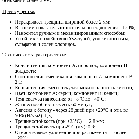
основании более 2 мм.
Преимущества:
Перекрывает трещины шириной более 2 мм;
Высокий показатель относительного удлинения – 120%;
Наносится ручным и механизированным способом;
Устойчив к воздействию УФ-лучей, углекислого газа,
сульфатов и солей хлоридов.
Технические характеристики:
Консистенция: компонент А: порошок; компонент В:
жидкость;
Соотношение смешивания: компонент А: компонент В =
2:1;
Консистенция смеси: текучая, можно наносить кистью;
Цвет: компонент А: серый; компонент В: белый;
Температура нанесения: от +8°C до +40°C;
Жизнеспособность смеси: 60 минут;
Адгезия к бетону - через 28 дней при +20°C и отн. вл.
50% (Н/мм2): 1,3;
Трещиностойкость (при +23°C) — 2,8 мм;
Трещиностойкость при -5°C (мм): 0,8;
Относительное удлинение при растяжении — более
120%;