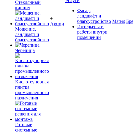
Услуги
Cтеклянный
кирпич
Фасад,
ландшафт и
благоустройство
Maters
Бр
Акции
Интерьеры и
Мощение,
работы внутри
ландшафт и
помещений
благоустройство
Черепица
Кислотоупорная
плитка
промышленного
назначения
Готовые
системные