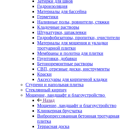
Затирки для швов
Гидроизоляция
Материалы для бассейна
Герметики
Наливные полы, ровнители, стяжки
Кладочные растворы
Штукатурки, шпаклевки
Гидрофобизаторы, пропитки, очистители
Материалы для мощения и укладки
тротуарной плитки
Мембраны и полотна для плитки
Грунтовки, добавки
Бетоноремонтные растворы
СВП, отрезные диски, инструменты
Краски
Аксессуары для кирпичной кладки
Ступени и напольная плитка
Cтеклянный кирпич
Мощение, ландшафт и благоустройство
Назад
Мощение, ландшафт и благоустройство
Клинкерная брусчатка
Вибропрессованная бетонная тротуарная
плитка
Террасная доска