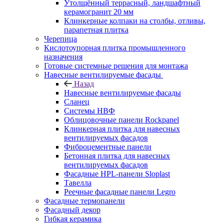
Утолщённый террасный, ландшафтный
керамогранит 20 мм
Клинкерные колпаки на столбы, отливы,
парапетная плитка
Черепица
Кислотоупорная плитка промышленного
назначения
Готовые системные решения для монтажа
Навесные вентилируемые фасады
Назад
Навесные вентилируемые фасады
Сланец
Системы НВФ
Облицовочные панели Rockpanel
Клинкерная плитка для навесных
вентилируемых фасадов
Фиброцементные панели
Бетонная плитка для навесных
вентилируемых фасадов
Фасадные HPL-панели Sloplast
Тавелла
Реечные фасадные панели Legro
Фасадные термопанели
Фасадный декор
Гибкая керамика