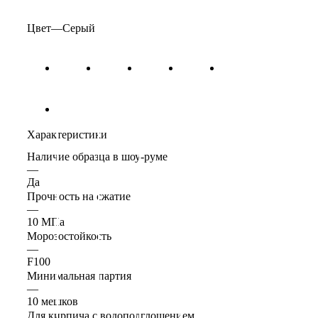
Цвет
—
Серый
Характеристики
Наличие образца в шоу-руме
—
Да
Прочность на сжатие
—
10 МПа
Морозостойкость
—
F100
Минимальная партия
—
10 мешков
Для кирпича с водополглощением