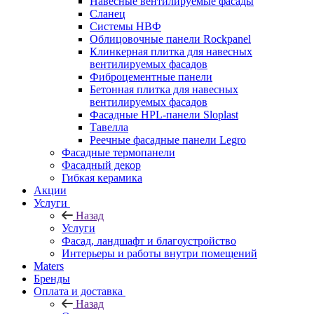
Навесные вентилируемые фасады
Сланец
Системы НВФ
Облицовочные панели Rockpanel
Клинкерная плитка для навесных
вентилируемых фасадов
Фиброцементные панели
Бетонная плитка для навесных
вентилируемых фасадов
Фасадные HPL-панели Sloplast
Тавелла
Реечные фасадные панели Legro
Фасадные термопанели
Фасадный декор
Гибкая керамика
Акции
Услуги
Назад
Услуги
Фасад, ландшафт и благоустройство
Интерьеры и работы внутри помещений
Maters
Бренды
Оплата и доставка
Назад