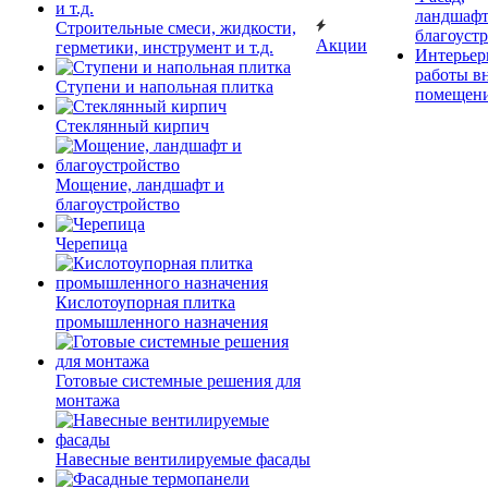
ландшафт
Строительные смеси, жидкости,
благоуст
Акции
герметики, инструмент и т.д.
Интерьер
работы в
Ступени и напольная плитка
помещен
Cтеклянный кирпич
Мощение, ландшафт и
благоустройство
Черепица
Кислотоупорная плитка
промышленного назначения
Готовые системные решения для
монтажа
Навесные вентилируемые фасады