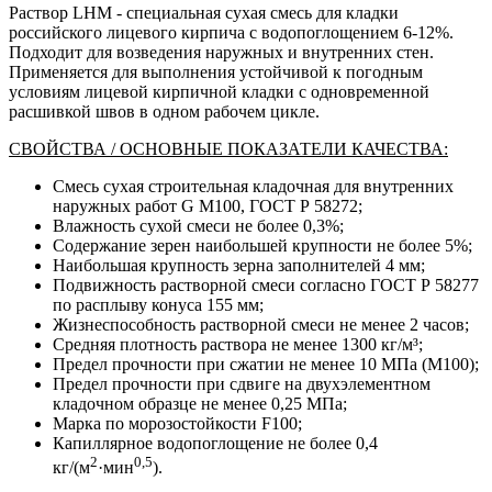
Раствор LHM - специальная сухая смесь для кладки
российского лицевого кирпича c водопоглощением 6-12%.
Подходит для возведения наружных и внутренних стен.
Применяется для выполнения устойчивой к погодным
условиям лицевой кирпичной кладки с одновременной
расшивкой швов в одном рабочем цикле.
СВОЙСТВА / ОСНОВНЫЕ ПОКАЗАТЕЛИ КАЧЕСТВА:
Смесь сухая строительная кладочная для внутренних
наружных работ G М100, ГОСТ Р 58272;
Влажность сухой смеси не более 0,3%;
Содержание зерен наибольшей крупности не более 5%;
Наибольшая крупность зерна заполнителей 4 мм;
Подвижность растворной смеси согласно ГОСТ Р 58277
по расплыву конуса 155 мм;
Жизнеспособность растворной смеси не менее 2 часов;
Средняя плотность раствора не менее 1300 кг/м³;
Предел прочности при сжатии не менее 10 МПа (М100);
Предел прочности при сдвиге на двухэлементном
кладочном образце не менее 0,25 МПа;
Марка по морозостойкости F100;
Капиллярное водопоглощение не более 0,4
2
0,5
кг/(м
·мин
).