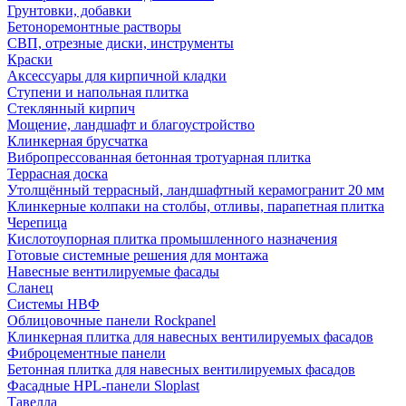
Грунтовки, добавки
Бетоноремонтные растворы
СВП, отрезные диски, инструменты
Краски
Аксессуары для кирпичной кладки
Ступени и напольная плитка
Cтеклянный кирпич
Мощение, ландшафт и благоустройство
Клинкерная брусчатка
Вибропрессованная бетонная тротуарная плитка
Террасная доска
Утолщённый террасный, ландшафтный керамогранит 20 мм
Клинкерные колпаки на столбы, отливы, парапетная плитка
Черепица
Кислотоупорная плитка промышленного назначения
Готовые системные решения для монтажа
Навесные вентилируемые фасады
Сланец
Системы НВФ
Облицовочные панели Rockpanel
Клинкерная плитка для навесных вентилируемых фасадов
Фиброцементные панели
Бетонная плитка для навесных вентилируемых фасадов
Фасадные HPL-панели Sloplast
Тавелла