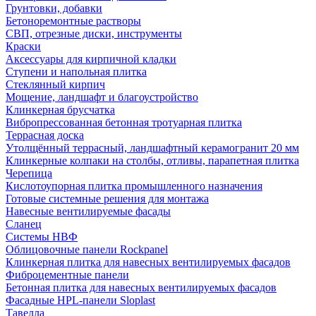
Грунтовки, добавки
Бетоноремонтные растворы
СВП, отрезные диски, инструменты
Краски
Аксессуары для кирпичной кладки
Ступени и напольная плитка
Cтеклянный кирпич
Мощение, ландшафт и благоустройство
Клинкерная брусчатка
Вибропрессованная бетонная тротуарная плитка
Террасная доска
Утолщённый террасный, ландшафтный керамогранит 20 мм
Клинкерные колпаки на столбы, отливы, парапетная плитка
Черепица
Кислотоупорная плитка промышленного назначения
Готовые системные решения для монтажа
Навесные вентилируемые фасады
Сланец
Системы НВФ
Облицовочные панели Rockpanel
Клинкерная плитка для навесных вентилируемых фасадов
Фиброцементные панели
Бетонная плитка для навесных вентилируемых фасадов
Фасадные HPL-панели Sloplast
Тавелла