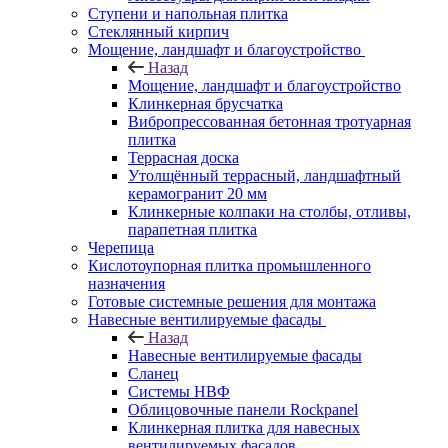
Ступени и напольная плитка
Cтеклянный кирпич
Мощение, ландшафт и благоустройство
Назад
Мощение, ландшафт и благоустройство
Клинкерная брусчатка
Вибропрессованная бетонная тротуарная
плитка
Террасная доска
Утолщённый террасный, ландшафтный
керамогранит 20 мм
Клинкерные колпаки на столбы, отливы,
парапетная плитка
Черепица
Кислотоупорная плитка промышленного
назначения
Готовые системные решения для монтажа
Навесные вентилируемые фасады
Назад
Навесные вентилируемые фасады
Сланец
Системы НВФ
Облицовочные панели Rockpanel
Клинкерная плитка для навесных
вентилируемых фасадов