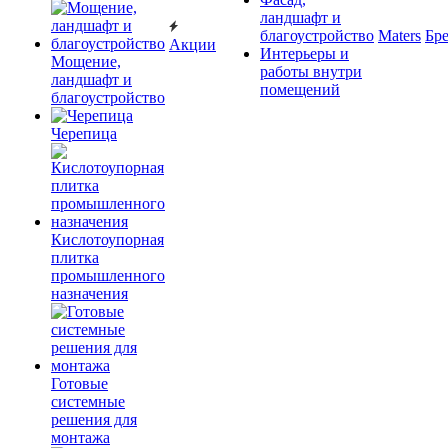
ландшафт и
благоустройство
Maters
Бр
Акции
Интерьеры и
Мощение,
работы внутри
ландшафт и
помещений
благоустройство
Черепица
Кислотоупорная
плитка
промышленного
назначения
Готовые
системные
решения для
монтажа