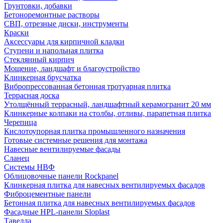
Грунтовки, добавки
Бетоноремонтные растворы
СВП, отрезные диски, инструменты
Краски
Аксессуары для кирпичной кладки
Ступени и напольная плитка
Cтеклянный кирпич
Мощение, ландшафт и благоустройство
Клинкерная брусчатка
Вибропрессованная бетонная тротуарная плитка
Террасная доска
Утолщённый террасный, ландшафтный керамогранит 20 мм
Клинкерные колпаки на столбы, отливы, парапетная плитка
Черепица
Кислотоупорная плитка промышленного назначения
Готовые системные решения для монтажа
Навесные вентилируемые фасады
Сланец
Системы НВФ
Облицовочные панели Rockpanel
Клинкерная плитка для навесных вентилируемых фасадов
Фиброцементные панели
Бетонная плитка для навесных вентилируемых фасадов
Фасадные HPL-панели Sloplast
Тавелла