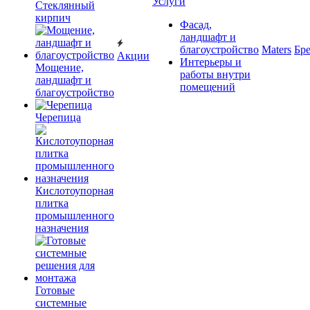
Услуги
Cтеклянный
кирпич
Фасад,
ландшафт и
благоустройство
Maters
Бр
Акции
Интерьеры и
Мощение,
работы внутри
ландшафт и
помещений
благоустройство
Черепица
Кислотоупорная
плитка
промышленного
назначения
Готовые
системные