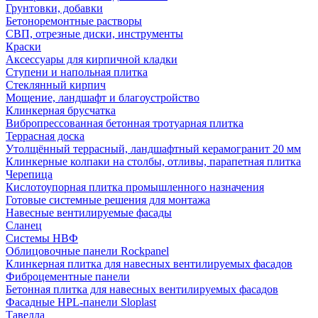
Грунтовки, добавки
Бетоноремонтные растворы
СВП, отрезные диски, инструменты
Краски
Аксессуары для кирпичной кладки
Ступени и напольная плитка
Cтеклянный кирпич
Мощение, ландшафт и благоустройство
Клинкерная брусчатка
Вибропрессованная бетонная тротуарная плитка
Террасная доска
Утолщённый террасный, ландшафтный керамогранит 20 мм
Клинкерные колпаки на столбы, отливы, парапетная плитка
Черепица
Кислотоупорная плитка промышленного назначения
Готовые системные решения для монтажа
Навесные вентилируемые фасады
Сланец
Системы НВФ
Облицовочные панели Rockpanel
Клинкерная плитка для навесных вентилируемых фасадов
Фиброцементные панели
Бетонная плитка для навесных вентилируемых фасадов
Фасадные HPL-панели Sloplast
Тавелла