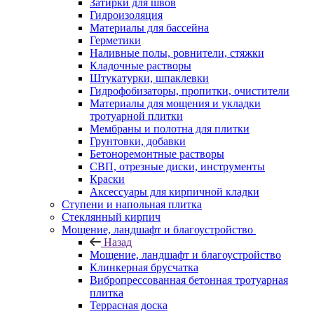
Затирки для швов
Гидроизоляция
Материалы для бассейна
Герметики
Наливные полы, ровнители, стяжки
Кладочные растворы
Штукатурки, шпаклевки
Гидрофобизаторы, пропитки, очистители
Материалы для мощения и укладки
тротуарной плитки
Мембраны и полотна для плитки
Грунтовки, добавки
Бетоноремонтные растворы
СВП, отрезные диски, инструменты
Краски
Аксессуары для кирпичной кладки
Ступени и напольная плитка
Cтеклянный кирпич
Мощение, ландшафт и благоустройство
Назад
Мощение, ландшафт и благоустройство
Клинкерная брусчатка
Вибропрессованная бетонная тротуарная
плитка
Террасная доска