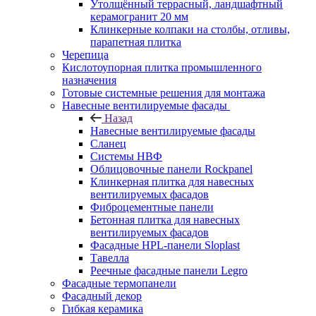
Утолщённый террасный, ландшафтный
керамогранит 20 мм
Клинкерные колпаки на столбы, отливы,
парапетная плитка
Черепица
Кислотоупорная плитка промышленного
назначения
Готовые системные решения для монтажа
Навесные вентилируемые фасады
Назад
Навесные вентилируемые фасады
Сланец
Системы НВФ
Облицовочные панели Rockpanel
Клинкерная плитка для навесных
вентилируемых фасадов
Фиброцементные панели
Бетонная плитка для навесных
вентилируемых фасадов
Фасадные HPL-панели Sloplast
Тавелла
Реечные фасадные панели Legro
Фасадные термопанели
Фасадный декор
Гибкая керамика