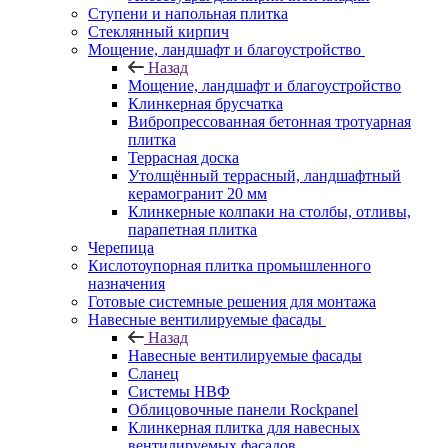
Ступени и напольная плитка
Cтеклянный кирпич
Мощение, ландшафт и благоустройство
Назад
Мощение, ландшафт и благоустройство
Клинкерная брусчатка
Вибропрессованная бетонная тротуарная
плитка
Террасная доска
Утолщённый террасный, ландшафтный
керамогранит 20 мм
Клинкерные колпаки на столбы, отливы,
парапетная плитка
Черепица
Кислотоупорная плитка промышленного
назначения
Готовые системные решения для монтажа
Навесные вентилируемые фасады
Назад
Навесные вентилируемые фасады
Сланец
Системы НВФ
Облицовочные панели Rockpanel
Клинкерная плитка для навесных
вентилируемых фасадов