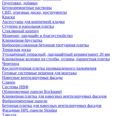
Грунтовки, добавки
Бетоноремонтные растворы
СВП, отрезные диски, инструменты
Краски
Аксессуары для кирпичной кладки
Ступени и напольная плитка
Cтеклянный кирпич
Мощение, ландшафт и благоустройство
Клинкерная брусчатка
Вибропрессованная бетонная тротуарная плитка
Террасная доска
Утолщённый террасный, ландшафтный керамогранит 20 мм
Клинкерные колпаки на столбы, отливы, парапетная плитка
Черепица
Кислотоупорная плитка промышленного назначения
Готовые системные решения для монтажа
Навесные вентилируемые фасады
Сланец
Системы НВФ
Облицовочные панели Rockpanel
Клинкерная плитка для навесных вентилируемых фасадов
Фиброцементные панели
Бетонная плитка для навесных вентилируемых фасадов
Фасадные HPL-панели Sloplast
Тавелла