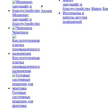
ландшафт и
благоустройство
Maters
Бр
Акции
Интерьеры и
Мощение,
работы внутри
ландшафт и
помещений
благоустройство
Черепица
Кислотоупорная
плитка
промышленного
назначения
Готовые
системные
решения для
монтажа