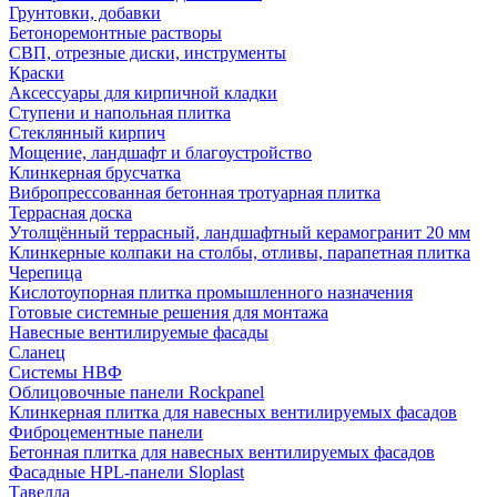
Грунтовки, добавки
Бетоноремонтные растворы
СВП, отрезные диски, инструменты
Краски
Аксессуары для кирпичной кладки
Ступени и напольная плитка
Cтеклянный кирпич
Мощение, ландшафт и благоустройство
Клинкерная брусчатка
Вибропрессованная бетонная тротуарная плитка
Террасная доска
Утолщённый террасный, ландшафтный керамогранит 20 мм
Клинкерные колпаки на столбы, отливы, парапетная плитка
Черепица
Кислотоупорная плитка промышленного назначения
Готовые системные решения для монтажа
Навесные вентилируемые фасады
Сланец
Системы НВФ
Облицовочные панели Rockpanel
Клинкерная плитка для навесных вентилируемых фасадов
Фиброцементные панели
Бетонная плитка для навесных вентилируемых фасадов
Фасадные HPL-панели Sloplast
Тавелла