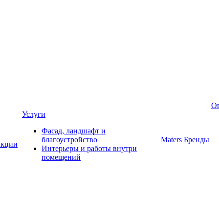
Оп
Услуги
Фасад, ландшафт и
благоустройство
Maters
Бренды
кции
Интерьеры и работы внутри
помещений