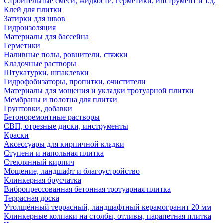
Строительные смеси, жидкости, герметики, инструмент и т.д.
Клей для плитки
Затирки для швов
Гидроизоляция
Материалы для бассейна
Герметики
Наливные полы, ровнители, стяжки
Кладочные растворы
Штукатурки, шпаклевки
Гидрофобизаторы, пропитки, очистители
Материалы для мощения и укладки тротуарной плитки
Мембраны и полотна для плитки
Грунтовки, добавки
Бетоноремонтные растворы
СВП, отрезные диски, инструменты
Краски
Аксессуары для кирпичной кладки
Ступени и напольная плитка
Cтеклянный кирпич
Мощение, ландшафт и благоустройство
Клинкерная брусчатка
Вибропрессованная бетонная тротуарная плитка
Террасная доска
Утолщённый террасный, ландшафтный керамогранит 20 мм
Клинкерные колпаки на столбы, отливы, парапетная плитка