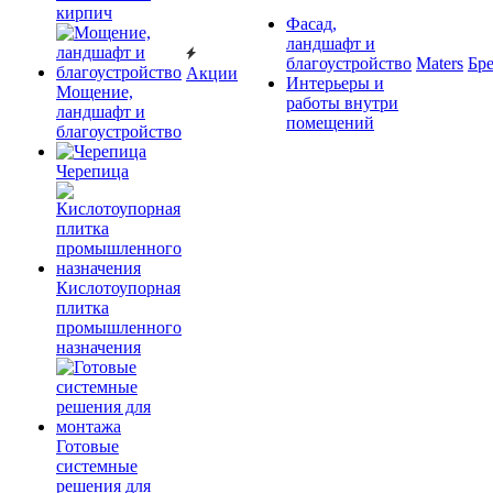
кирпич
Фасад,
ландшафт и
благоустройство
Maters
Бр
Акции
Интерьеры и
Мощение,
работы внутри
ландшафт и
помещений
благоустройство
Черепица
Кислотоупорная
плитка
промышленного
назначения
Готовые
системные
решения для