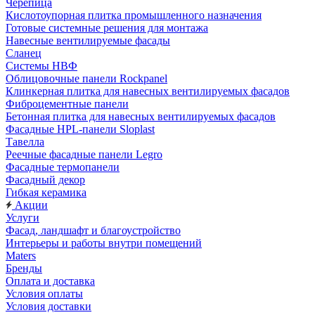
Черепица
Кислотоупорная плитка промышленного назначения
Готовые системные решения для монтажа
Навесные вентилируемые фасады
Сланец
Системы НВФ
Облицовочные панели Rockpanel
Клинкерная плитка для навесных вентилируемых фасадов
Фиброцементные панели
Бетонная плитка для навесных вентилируемых фасадов
Фасадные HPL-панели Sloplast
Тавелла
Реечные фасадные панели Legro
Фасадные термопанели
Фасадный декор
Гибкая керамика
Акции
Услуги
Фасад, ландшафт и благоустройство
Интерьеры и работы внутри помещений
Maters
Бренды
Оплата и доставка
Условия оплаты
Условия доставки