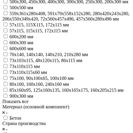
500х300, 450х300, 400х300, 300х300, 250х300, 200х300 мм
500х500 мм
559х361х280х408, 591х79х558х152х280, 280х420х243х280,
206х550х349х420, 72х560х457х496, 457х560х280х496 мм
57х115, 115Х115, 172х115 мм
57х115, 115х115, 172х115 мм
600х200 мм
600х300 мм
600х600 мм
70х140, 140х140, 140х210, 210х280 мм
73х103х115, 48х120х115, 86х115 мм
73х110х115 мм
73х110х115х60 мм
75х100, 90х100х65, 100х100 мм
80х160, 160х160, 240х160 мм
85х160х95, 125х160х135, 160х165х175, 160х205х215 мм
900х300 мм
Показать все
Материал (основной компонент)
Бетон
Страна производства