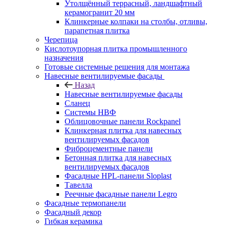
Утолщённый террасный, ландшафтный
керамогранит 20 мм
Клинкерные колпаки на столбы, отливы,
парапетная плитка
Черепица
Кислотоупорная плитка промышленного
назначения
Готовые системные решения для монтажа
Навесные вентилируемые фасады
Назад
Навесные вентилируемые фасады
Сланец
Системы НВФ
Облицовочные панели Rockpanel
Клинкерная плитка для навесных
вентилируемых фасадов
Фиброцементные панели
Бетонная плитка для навесных
вентилируемых фасадов
Фасадные HPL-панели Sloplast
Тавелла
Реечные фасадные панели Legro
Фасадные термопанели
Фасадный декор
Гибкая керамика