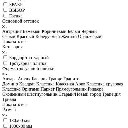
БРАЕР
ВЫБОР
Готика
Основной оттенок
Антрацит
Бежевый
Коричневый
Белый
Черный
Серый
Красный
Колеруемый
Желтый
Оранжевый
Показать все
Категория
Бордюр тротуарный
Тротуарная плитка
Форма тротуарной плитки
Антара
Антик
Бавария
Грандо
Гранито
Домино
Квадрат
Классика
Классика Арко
Классика круговая
Классико
Оригами
Паркет
Прямоугольник
Ривьера
Скошенный шестиугольник
Старый/Новый город
Трапеция
Триада
Показать все
Размер
180х60 мм
1000х80 мм