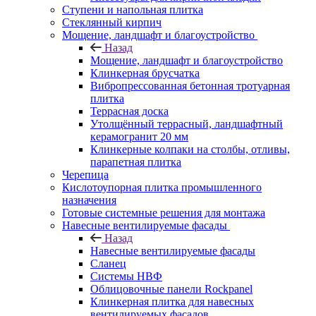
Ступени и напольная плитка
Cтеклянный кирпич
Мощение, ландшафт и благоустройство
Назад
Мощение, ландшафт и благоустройство
Клинкерная брусчатка
Вибропрессованная бетонная тротуарная
плитка
Террасная доска
Утолщённый террасный, ландшафтный
керамогранит 20 мм
Клинкерные колпаки на столбы, отливы,
парапетная плитка
Черепица
Кислотоупорная плитка промышленного
назначения
Готовые системные решения для монтажа
Навесные вентилируемые фасады
Назад
Навесные вентилируемые фасады
Сланец
Системы НВФ
Облицовочные панели Rockpanel
Клинкерная плитка для навесных
вентилируемых фасадов