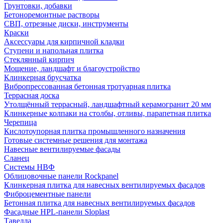
Грунтовки, добавки
Бетоноремонтные растворы
СВП, отрезные диски, инструменты
Краски
Аксессуары для кирпичной кладки
Ступени и напольная плитка
Cтеклянный кирпич
Мощение, ландшафт и благоустройство
Клинкерная брусчатка
Вибропрессованная бетонная тротуарная плитка
Террасная доска
Утолщённый террасный, ландшафтный керамогранит 20 мм
Клинкерные колпаки на столбы, отливы, парапетная плитка
Черепица
Кислотоупорная плитка промышленного назначения
Готовые системные решения для монтажа
Навесные вентилируемые фасады
Сланец
Системы НВФ
Облицовочные панели Rockpanel
Клинкерная плитка для навесных вентилируемых фасадов
Фиброцементные панели
Бетонная плитка для навесных вентилируемых фасадов
Фасадные HPL-панели Sloplast
Тавелла