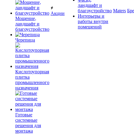
ландшафт и
благоустройство
Maters
Бр
Акции
Интерьеры и
Мощение,
работы внутри
ландшафт и
помещений
благоустройство
Черепица
Кислотоупорная
плитка
промышленного
назначения
Готовые
системные
решения для
монтажа