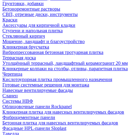
Грунтовки, добавки
Бетоноремонтные растворы
СВП, отрезные диски, инструменты
Краски
Аксессуары для кирпичной кладки
Ступени и напольная плитка
Cтеклянный кирпич
Мощение, ландшафт и благоустройство
Клинкерная брусчатка
Вибропрессованная бетонная тротуарная плитка
Террасная доска
Утолщённый террасный, ландшафтный керамогранит 20 мм
Клинкерные колпаки на столбы, отливы, парапетная плитка
Черепица
Кислотоупорная плитка промышленного назначения
Готовые системные решения для монтажа
Навесные вентилируемые фасады
Сланец
Системы НВФ
Облицовочные панели Rockpanel
Клинкерная плитка для навесных вентилируемых фасадов
Фиброцементные панели
Бетонная плитка для навесных вентилируемых фасадов
Фасадные HPL-панели Sloplast
Тавелла