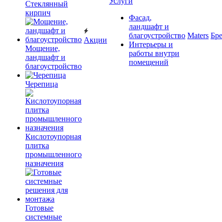
Услуги
Cтеклянный
кирпич
Фасад,
ландшафт и
благоустройство
Maters
Бр
Акции
Интерьеры и
Мощение,
работы внутри
ландшафт и
помещений
благоустройство
Черепица
Кислотоупорная
плитка
промышленного
назначения
Готовые
системные