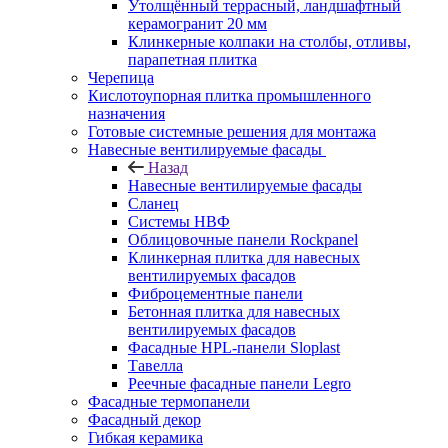
Утолщённый террасный, ландшафтный
керамогранит 20 мм
Клинкерные колпаки на столбы, отливы,
парапетная плитка
Черепица
Кислотоупорная плитка промышленного
назначения
Готовые системные решения для монтажа
Навесные вентилируемые фасады
Назад
Навесные вентилируемые фасады
Сланец
Системы НВФ
Облицовочные панели Rockpanel
Клинкерная плитка для навесных
вентилируемых фасадов
Фиброцементные панели
Бетонная плитка для навесных
вентилируемых фасадов
Фасадные HPL-панели Sloplast
Тавелла
Реечные фасадные панели Legro
Фасадные термопанели
Фасадный декор
Гибкая керамика