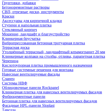
Грунтовки, добавки
Бетоноремонтные растворы
СВП, отрезные диски, инструменты
Краски
Аксессуары для кирпичной кладки
Ступени и напольная плитка
Cтеклянный кирпич
Мощение, ландшафт и благоустройство
Клинкерная брусчатка
Вибропрессованная бетонная тротуарная плитка
Террасная доска
Утолщённый террасный, ландшафтный керамогранит 20 мм
Клинкерные колпаки на столбы, отливы, парапетная плитка
Черепица
Кислотоупорная плитка промышленного назначения
Готовые системные решения для монтажа
Навесные вентилируемые фасады
Сланец
Системы НВФ
Облицовочные панели Rockpanel
Клинкерная плитка для навесных вентилируемых фасадов
Фиброцементные панели
Бетонная плитка для навесных вентилируемых фасадов
Фасадные HPL-панели Sloplast
Тавелла