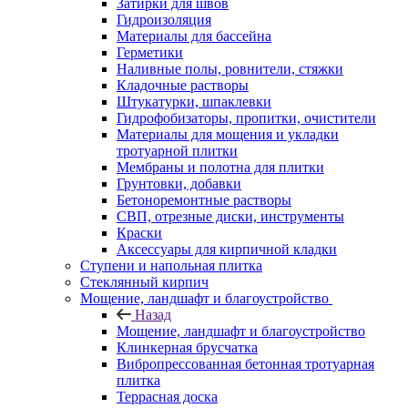
Затирки для швов
Гидроизоляция
Материалы для бассейна
Герметики
Наливные полы, ровнители, стяжки
Кладочные растворы
Штукатурки, шпаклевки
Гидрофобизаторы, пропитки, очистители
Материалы для мощения и укладки
тротуарной плитки
Мембраны и полотна для плитки
Грунтовки, добавки
Бетоноремонтные растворы
СВП, отрезные диски, инструменты
Краски
Аксессуары для кирпичной кладки
Ступени и напольная плитка
Cтеклянный кирпич
Мощение, ландшафт и благоустройство
Назад
Мощение, ландшафт и благоустройство
Клинкерная брусчатка
Вибропрессованная бетонная тротуарная
плитка
Террасная доска