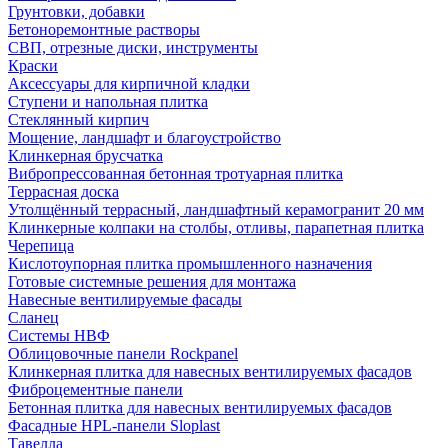
Грунтовки, добавки
Бетоноремонтные растворы
СВП, отрезные диски, инструменты
Краски
Аксессуары для кирпичной кладки
Ступени и напольная плитка
Cтеклянный кирпич
Мощение, ландшафт и благоустройство
Клинкерная брусчатка
Вибропрессованная бетонная тротуарная плитка
Террасная доска
Утолщённый террасный, ландшафтный керамогранит 20 мм
Клинкерные колпаки на столбы, отливы, парапетная плитка
Черепица
Кислотоупорная плитка промышленного назначения
Готовые системные решения для монтажа
Навесные вентилируемые фасады
Сланец
Системы НВФ
Облицовочные панели Rockpanel
Клинкерная плитка для навесных вентилируемых фасадов
Фиброцементные панели
Бетонная плитка для навесных вентилируемых фасадов
Фасадные HPL-панели Sloplast
Тавелла