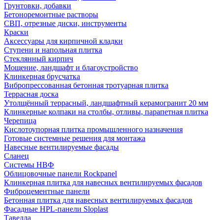
Грунтовки, добавки
Бетоноремонтные растворы
СВП, отрезные диски, инструменты
Краски
Аксессуары для кирпичной кладки
Ступени и напольная плитка
Cтеклянный кирпич
Мощение, ландшафт и благоустройство
Клинкерная брусчатка
Вибропрессованная бетонная тротуарная плитка
Террасная доска
Утолщённый террасный, ландшафтный керамогранит 20 мм
Клинкерные колпаки на столбы, отливы, парапетная плитка
Черепица
Кислотоупорная плитка промышленного назначения
Готовые системные решения для монтажа
Навесные вентилируемые фасады
Сланец
Системы НВФ
Облицовочные панели Rockpanel
Клинкерная плитка для навесных вентилируемых фасадов
Фиброцементные панели
Бетонная плитка для навесных вентилируемых фасадов
Фасадные HPL-панели Sloplast
Тавелла