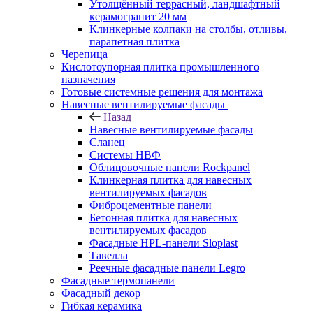
Утолщённый террасный, ландшафтный
керамогранит 20 мм
Клинкерные колпаки на столбы, отливы,
парапетная плитка
Черепица
Кислотоупорная плитка промышленного
назначения
Готовые системные решения для монтажа
Навесные вентилируемые фасады
Назад
Навесные вентилируемые фасады
Сланец
Системы НВФ
Облицовочные панели Rockpanel
Клинкерная плитка для навесных
вентилируемых фасадов
Фиброцементные панели
Бетонная плитка для навесных
вентилируемых фасадов
Фасадные HPL-панели Sloplast
Тавелла
Реечные фасадные панели Legro
Фасадные термопанели
Фасадный декор
Гибкая керамика