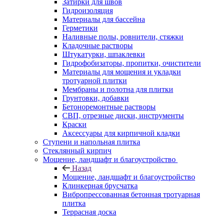
Затирки для швов
Гидроизоляция
Материалы для бассейна
Герметики
Наливные полы, ровнители, стяжки
Кладочные растворы
Штукатурки, шпаклевки
Гидрофобизаторы, пропитки, очистители
Материалы для мощения и укладки
тротуарной плитки
Мембраны и полотна для плитки
Грунтовки, добавки
Бетоноремонтные растворы
СВП, отрезные диски, инструменты
Краски
Аксессуары для кирпичной кладки
Ступени и напольная плитка
Cтеклянный кирпич
Мощение, ландшафт и благоустройство
Назад
Мощение, ландшафт и благоустройство
Клинкерная брусчатка
Вибропрессованная бетонная тротуарная
плитка
Террасная доска