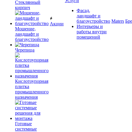
Услуги
Cтеклянный
кирпич
Фасад,
ландшафт и
благоустройство
Maters
Бр
Акции
Интерьеры и
Мощение,
работы внутри
ландшафт и
помещений
благоустройство
Черепица
Кислотоупорная
плитка
промышленного
назначения
Готовые
системные