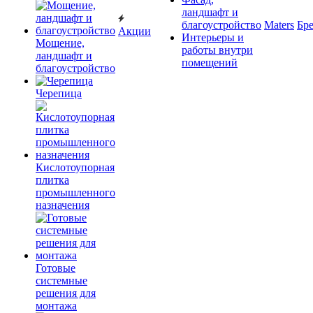
ландшафт и
благоустройство
Maters
Бр
Акции
Интерьеры и
Мощение,
работы внутри
ландшафт и
помещений
благоустройство
Черепица
Кислотоупорная
плитка
промышленного
назначения
Готовые
системные
решения для
монтажа