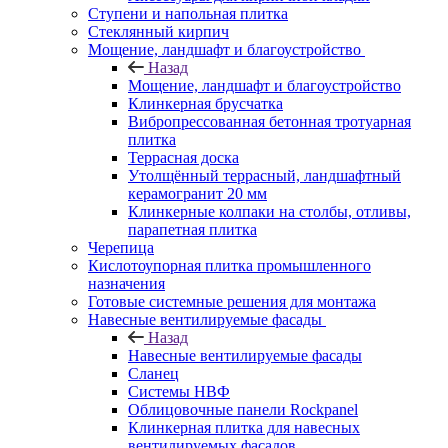
Ступени и напольная плитка
Cтеклянный кирпич
Мощение, ландшафт и благоустройство
Назад
Мощение, ландшафт и благоустройство
Клинкерная брусчатка
Вибропрессованная бетонная тротуарная
плитка
Террасная доска
Утолщённый террасный, ландшафтный
керамогранит 20 мм
Клинкерные колпаки на столбы, отливы,
парапетная плитка
Черепица
Кислотоупорная плитка промышленного
назначения
Готовые системные решения для монтажа
Навесные вентилируемые фасады
Назад
Навесные вентилируемые фасады
Сланец
Системы НВФ
Облицовочные панели Rockpanel
Клинкерная плитка для навесных
вентилируемых фасадов