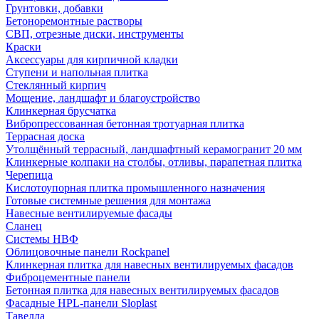
Грунтовки, добавки
Бетоноремонтные растворы
СВП, отрезные диски, инструменты
Краски
Аксессуары для кирпичной кладки
Ступени и напольная плитка
Cтеклянный кирпич
Мощение, ландшафт и благоустройство
Клинкерная брусчатка
Вибропрессованная бетонная тротуарная плитка
Террасная доска
Утолщённый террасный, ландшафтный керамогранит 20 мм
Клинкерные колпаки на столбы, отливы, парапетная плитка
Черепица
Кислотоупорная плитка промышленного назначения
Готовые системные решения для монтажа
Навесные вентилируемые фасады
Сланец
Системы НВФ
Облицовочные панели Rockpanel
Клинкерная плитка для навесных вентилируемых фасадов
Фиброцементные панели
Бетонная плитка для навесных вентилируемых фасадов
Фасадные HPL-панели Sloplast
Тавелла