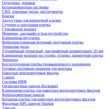
Грунтовки, добавки
Бетоноремонтные растворы
СВП, отрезные диски, инструменты
Краски
Аксессуары для кирпичной кладки
Ступени и напольная плитка
Cтеклянный кирпич
Мощение, ландшафт и благоустройство
Клинкерная брусчатка
Вибропрессованная бетонная тротуарная плитка
Террасная доска
Утолщённый террасный, ландшафтный керамогранит 20 мм
Клинкерные колпаки на столбы, отливы, парапетная плитка
Черепица
Кислотоупорная плитка промышленного назначения
Готовые системные решения для монтажа
Навесные вентилируемые фасады
Сланец
Системы НВФ
Облицовочные панели Rockpanel
Клинкерная плитка для навесных вентилируемых фасадов
Фиброцементные панели
Бетонная плитка для навесных вентилируемых фасадов
Фасадные HPL-панели Sloplast
Тавелла