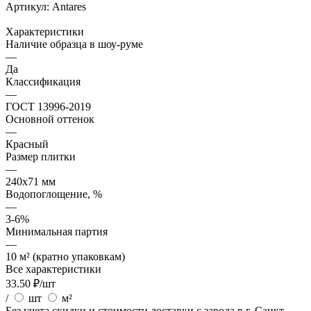
Артикул:
Antares
Характеристики
Наличие образца в шоу-руме
—
Да
Классификация
—
ГОСТ 13996-2019
Основной оттенок
—
Красный
Размер плитки
—
240x71 мм
Водопоглощение, %
—
3-6%
Минимальная партия
—
10 м² (кратно упаковкам)
Все характеристики
33.50
₽
/шт
/
шт
м²
Без учета скидки и стоимости доставки с завода в г. Санкт-