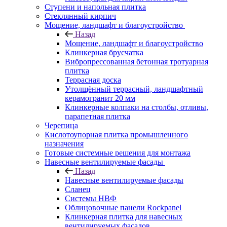
Ступени и напольная плитка
Cтеклянный кирпич
Мощение, ландшафт и благоустройство
Назад
Мощение, ландшафт и благоустройство
Клинкерная брусчатка
Вибропрессованная бетонная тротуарная
плитка
Террасная доска
Утолщённый террасный, ландшафтный
керамогранит 20 мм
Клинкерные колпаки на столбы, отливы,
парапетная плитка
Черепица
Кислотоупорная плитка промышленного
назначения
Готовые системные решения для монтажа
Навесные вентилируемые фасады
Назад
Навесные вентилируемые фасады
Сланец
Системы НВФ
Облицовочные панели Rockpanel
Клинкерная плитка для навесных
вентилируемых фасадов