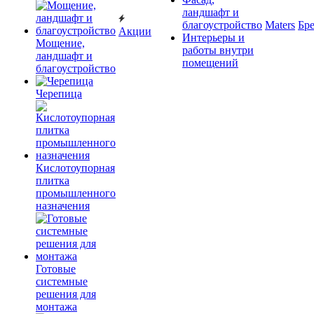
ландшафт и
благоустройство
Maters
Бр
Акции
Интерьеры и
Мощение,
работы внутри
ландшафт и
помещений
благоустройство
Черепица
Кислотоупорная
плитка
промышленного
назначения
Готовые
системные
решения для
монтажа