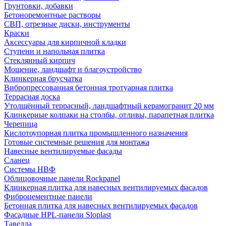
Грунтовки, добавки
Бетоноремонтные растворы
СВП, отрезные диски, инструменты
Краски
Аксессуары для кирпичной кладки
Ступени и напольная плитка
Cтеклянный кирпич
Мощение, ландшафт и благоустройство
Клинкерная брусчатка
Вибропрессованная бетонная тротуарная плитка
Террасная доска
Утолщённый террасный, ландшафтный керамогранит 20 мм
Клинкерные колпаки на столбы, отливы, парапетная плитка
Черепица
Кислотоупорная плитка промышленного назначения
Готовые системные решения для монтажа
Навесные вентилируемые фасады
Сланец
Системы НВФ
Облицовочные панели Rockpanel
Клинкерная плитка для навесных вентилируемых фасадов
Фиброцементные панели
Бетонная плитка для навесных вентилируемых фасадов
Фасадные HPL-панели Sloplast
Тавелла