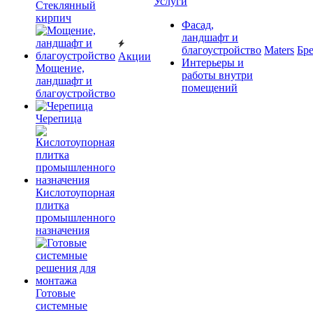
Услуги
Cтеклянный
кирпич
Фасад,
ландшафт и
благоустройство
Maters
Бр
Акции
Интерьеры и
Мощение,
работы внутри
ландшафт и
помещений
благоустройство
Черепица
Кислотоупорная
плитка
промышленного
назначения
Готовые
системные