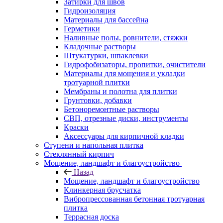
Затирки для швов
Гидроизоляция
Материалы для бассейна
Герметики
Наливные полы, ровнители, стяжки
Кладочные растворы
Штукатурки, шпаклевки
Гидрофобизаторы, пропитки, очистители
Материалы для мощения и укладки
тротуарной плитки
Мембраны и полотна для плитки
Грунтовки, добавки
Бетоноремонтные растворы
СВП, отрезные диски, инструменты
Краски
Аксессуары для кирпичной кладки
Ступени и напольная плитка
Cтеклянный кирпич
Мощение, ландшафт и благоустройство
Назад
Мощение, ландшафт и благоустройство
Клинкерная брусчатка
Вибропрессованная бетонная тротуарная
плитка
Террасная доска