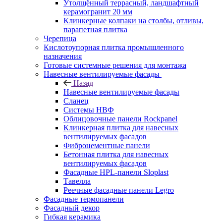
Утолщённый террасный, ландшафтный
керамогранит 20 мм
Клинкерные колпаки на столбы, отливы,
парапетная плитка
Черепица
Кислотоупорная плитка промышленного
назначения
Готовые системные решения для монтажа
Навесные вентилируемые фасады
Назад
Навесные вентилируемые фасады
Сланец
Системы НВФ
Облицовочные панели Rockpanel
Клинкерная плитка для навесных
вентилируемых фасадов
Фиброцементные панели
Бетонная плитка для навесных
вентилируемых фасадов
Фасадные HPL-панели Sloplast
Тавелла
Реечные фасадные панели Legro
Фасадные термопанели
Фасадный декор
Гибкая керамика