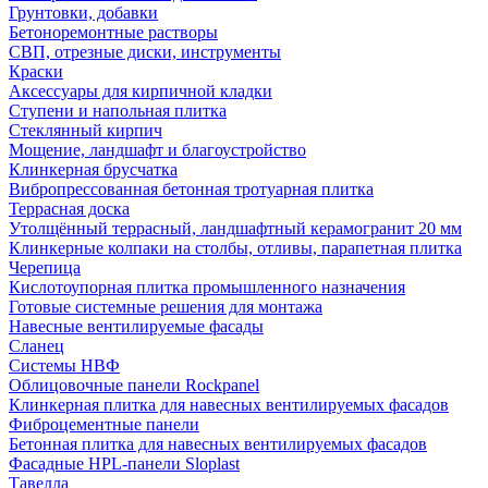
Грунтовки, добавки
Бетоноремонтные растворы
СВП, отрезные диски, инструменты
Краски
Аксессуары для кирпичной кладки
Ступени и напольная плитка
Cтеклянный кирпич
Мощение, ландшафт и благоустройство
Клинкерная брусчатка
Вибропрессованная бетонная тротуарная плитка
Террасная доска
Утолщённый террасный, ландшафтный керамогранит 20 мм
Клинкерные колпаки на столбы, отливы, парапетная плитка
Черепица
Кислотоупорная плитка промышленного назначения
Готовые системные решения для монтажа
Навесные вентилируемые фасады
Сланец
Системы НВФ
Облицовочные панели Rockpanel
Клинкерная плитка для навесных вентилируемых фасадов
Фиброцементные панели
Бетонная плитка для навесных вентилируемых фасадов
Фасадные HPL-панели Sloplast
Тавелла