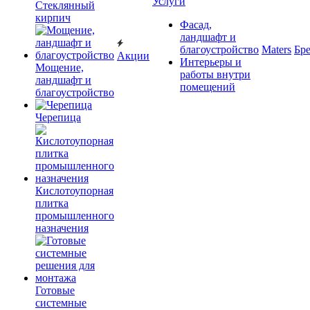
Услуги
Cтеклянный
кирпич
Фасад,
ландшафт и
благоустройство
Maters
Бр
Акции
Интерьеры и
Мощение,
работы внутри
ландшафт и
помещений
благоустройство
Черепица
Кислотоупорная
плитка
промышленного
назначения
Готовые
системные