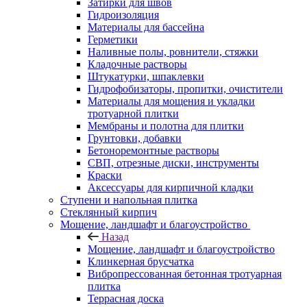
Затирки для швов
Гидроизоляция
Материалы для бассейна
Герметики
Наливные полы, ровнители, стяжки
Кладочные растворы
Штукатурки, шпаклевки
Гидрофобизаторы, пропитки, очистители
Материалы для мощения и укладки
тротуарной плитки
Мембраны и полотна для плитки
Грунтовки, добавки
Бетоноремонтные растворы
СВП, отрезные диски, инструменты
Краски
Аксессуары для кирпичной кладки
Ступени и напольная плитка
Cтеклянный кирпич
Мощение, ландшафт и благоустройство
Назад
Мощение, ландшафт и благоустройство
Клинкерная брусчатка
Вибропрессованная бетонная тротуарная
плитка
Террасная доска