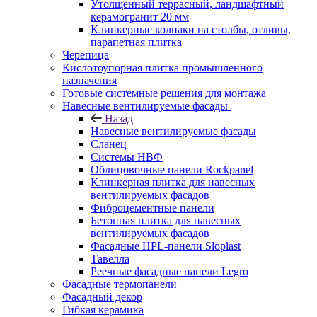
Утолщённый террасный, ландшафтный
керамогранит 20 мм
Клинкерные колпаки на столбы, отливы,
парапетная плитка
Черепица
Кислотоупорная плитка промышленного
назначения
Готовые системные решения для монтажа
Навесные вентилируемые фасады
Назад
Навесные вентилируемые фасады
Сланец
Системы НВФ
Облицовочные панели Rockpanel
Клинкерная плитка для навесных
вентилируемых фасадов
Фиброцементные панели
Бетонная плитка для навесных
вентилируемых фасадов
Фасадные HPL-панели Sloplast
Тавелла
Реечные фасадные панели Legro
Фасадные термопанели
Фасадный декор
Гибкая керамика