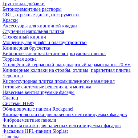
Грунтовки, добавки
Бетоноремонтные растворы
СВП, отрезные диски, инструменты
Краски
Аксессуары для кирпичной кладки
Ступени и напольная плитка
Cтеклянный кирпич
Мощение, ландшафт и благоустройство
Клинкерная брусчатка
Вибропрессованная бетонная тротуарная плитка
Террасная доска
Утолщённый террасный, ландшафтный керамогранит 20 мм
Клинкерные колпаки на столбы, отливы, парапетная плитка
Черепица
Кислотоупорная плитка промышленного назначения
Готовые системные решения для монтажа
Навесные вентилируемые фасады
Сланец
Системы НВФ
Облицовочные панели Rockpanel
Клинкерная плитка для навесных вентилируемых фасадов
Фиброцементные панели
Бетонная плитка для навесных вентилируемых фасадов
Фасадные HPL-панели Sloplast
Тавелла