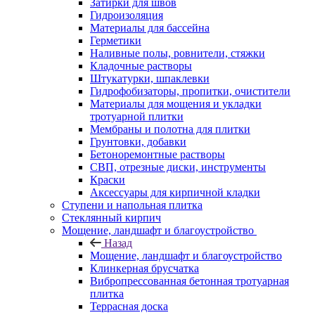
Затирки для швов
Гидроизоляция
Материалы для бассейна
Герметики
Наливные полы, ровнители, стяжки
Кладочные растворы
Штукатурки, шпаклевки
Гидрофобизаторы, пропитки, очистители
Материалы для мощения и укладки
тротуарной плитки
Мембраны и полотна для плитки
Грунтовки, добавки
Бетоноремонтные растворы
СВП, отрезные диски, инструменты
Краски
Аксессуары для кирпичной кладки
Ступени и напольная плитка
Cтеклянный кирпич
Мощение, ландшафт и благоустройство
Назад
Мощение, ландшафт и благоустройство
Клинкерная брусчатка
Вибропрессованная бетонная тротуарная
плитка
Террасная доска