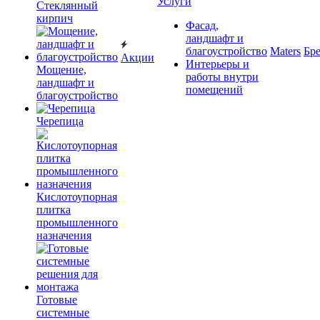
Услуги
Cтеклянный
кирпич
Фасад,
ландшафт и
благоустройство
Maters
Бр
Акции
Интерьеры и
Мощение,
работы внутри
ландшафт и
помещений
благоустройство
Черепица
Кислотоупорная
плитка
промышленного
назначения
Готовые
системные