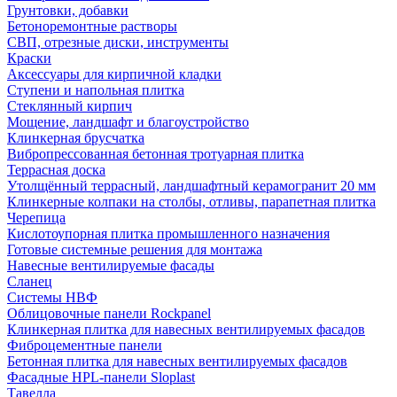
Грунтовки, добавки
Бетоноремонтные растворы
СВП, отрезные диски, инструменты
Краски
Аксессуары для кирпичной кладки
Ступени и напольная плитка
Cтеклянный кирпич
Мощение, ландшафт и благоустройство
Клинкерная брусчатка
Вибропрессованная бетонная тротуарная плитка
Террасная доска
Утолщённый террасный, ландшафтный керамогранит 20 мм
Клинкерные колпаки на столбы, отливы, парапетная плитка
Черепица
Кислотоупорная плитка промышленного назначения
Готовые системные решения для монтажа
Навесные вентилируемые фасады
Сланец
Системы НВФ
Облицовочные панели Rockpanel
Клинкерная плитка для навесных вентилируемых фасадов
Фиброцементные панели
Бетонная плитка для навесных вентилируемых фасадов
Фасадные HPL-панели Sloplast
Тавелла