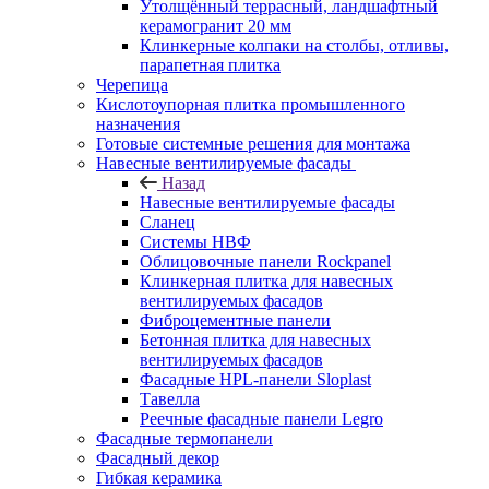
Утолщённый террасный, ландшафтный
керамогранит 20 мм
Клинкерные колпаки на столбы, отливы,
парапетная плитка
Черепица
Кислотоупорная плитка промышленного
назначения
Готовые системные решения для монтажа
Навесные вентилируемые фасады
Назад
Навесные вентилируемые фасады
Сланец
Системы НВФ
Облицовочные панели Rockpanel
Клинкерная плитка для навесных
вентилируемых фасадов
Фиброцементные панели
Бетонная плитка для навесных
вентилируемых фасадов
Фасадные HPL-панели Sloplast
Тавелла
Реечные фасадные панели Legro
Фасадные термопанели
Фасадный декор
Гибкая керамика