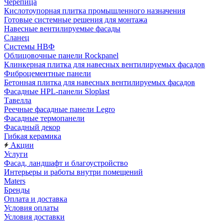
Черепица
Кислотоупорная плитка промышленного назначения
Готовые системные решения для монтажа
Навесные вентилируемые фасады
Сланец
Системы НВФ
Облицовочные панели Rockpanel
Клинкерная плитка для навесных вентилируемых фасадов
Фиброцементные панели
Бетонная плитка для навесных вентилируемых фасадов
Фасадные HPL-панели Sloplast
Тавелла
Реечные фасадные панели Legro
Фасадные термопанели
Фасадный декор
Гибкая керамика
Акции
Услуги
Фасад, ландшафт и благоустройство
Интерьеры и работы внутри помещений
Maters
Бренды
Оплата и доставка
Условия оплаты
Условия доставки