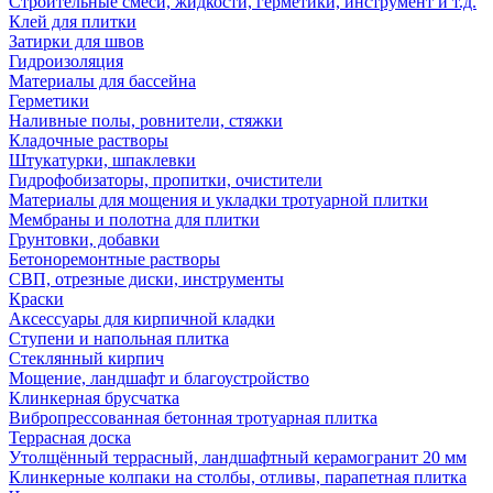
Строительные смеси, жидкости, герметики, инструмент и т.д.
Клей для плитки
Затирки для швов
Гидроизоляция
Материалы для бассейна
Герметики
Наливные полы, ровнители, стяжки
Кладочные растворы
Штукатурки, шпаклевки
Гидрофобизаторы, пропитки, очистители
Материалы для мощения и укладки тротуарной плитки
Мембраны и полотна для плитки
Грунтовки, добавки
Бетоноремонтные растворы
СВП, отрезные диски, инструменты
Краски
Аксессуары для кирпичной кладки
Ступени и напольная плитка
Cтеклянный кирпич
Мощение, ландшафт и благоустройство
Клинкерная брусчатка
Вибропрессованная бетонная тротуарная плитка
Террасная доска
Утолщённый террасный, ландшафтный керамогранит 20 мм
Клинкерные колпаки на столбы, отливы, парапетная плитка