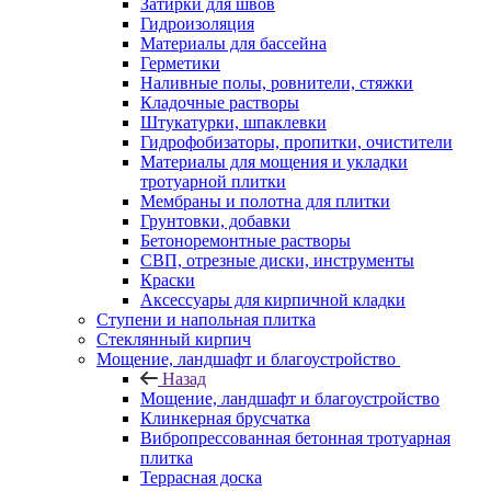
Затирки для швов
Гидроизоляция
Материалы для бассейна
Герметики
Наливные полы, ровнители, стяжки
Кладочные растворы
Штукатурки, шпаклевки
Гидрофобизаторы, пропитки, очистители
Материалы для мощения и укладки
тротуарной плитки
Мембраны и полотна для плитки
Грунтовки, добавки
Бетоноремонтные растворы
СВП, отрезные диски, инструменты
Краски
Аксессуары для кирпичной кладки
Ступени и напольная плитка
Cтеклянный кирпич
Мощение, ландшафт и благоустройство
Назад
Мощение, ландшафт и благоустройство
Клинкерная брусчатка
Вибропрессованная бетонная тротуарная
плитка
Террасная доска