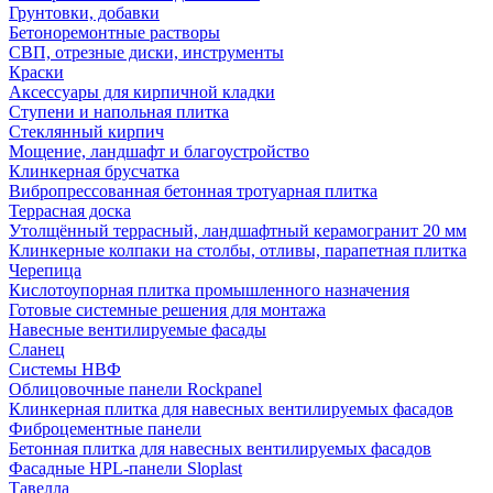
Грунтовки, добавки
Бетоноремонтные растворы
СВП, отрезные диски, инструменты
Краски
Аксессуары для кирпичной кладки
Ступени и напольная плитка
Cтеклянный кирпич
Мощение, ландшафт и благоустройство
Клинкерная брусчатка
Вибропрессованная бетонная тротуарная плитка
Террасная доска
Утолщённый террасный, ландшафтный керамогранит 20 мм
Клинкерные колпаки на столбы, отливы, парапетная плитка
Черепица
Кислотоупорная плитка промышленного назначения
Готовые системные решения для монтажа
Навесные вентилируемые фасады
Сланец
Системы НВФ
Облицовочные панели Rockpanel
Клинкерная плитка для навесных вентилируемых фасадов
Фиброцементные панели
Бетонная плитка для навесных вентилируемых фасадов
Фасадные HPL-панели Sloplast
Тавелла