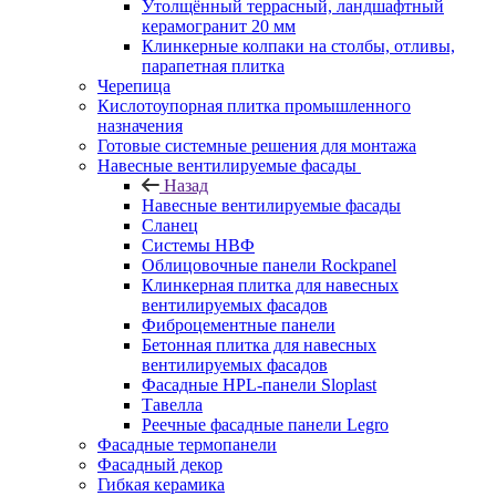
Утолщённый террасный, ландшафтный
керамогранит 20 мм
Клинкерные колпаки на столбы, отливы,
парапетная плитка
Черепица
Кислотоупорная плитка промышленного
назначения
Готовые системные решения для монтажа
Навесные вентилируемые фасады
Назад
Навесные вентилируемые фасады
Сланец
Системы НВФ
Облицовочные панели Rockpanel
Клинкерная плитка для навесных
вентилируемых фасадов
Фиброцементные панели
Бетонная плитка для навесных
вентилируемых фасадов
Фасадные HPL-панели Sloplast
Тавелла
Реечные фасадные панели Legro
Фасадные термопанели
Фасадный декор
Гибкая керамика