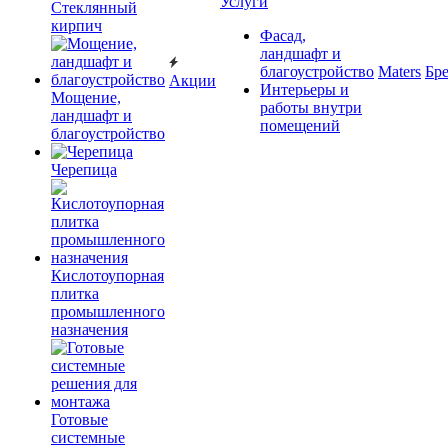
Услуги
Cтеклянный
кирпич
Фасад,
ландшафт и
благоустройство
Maters
Бр
Акции
Интерьеры и
Мощение,
работы внутри
ландшафт и
помещений
благоустройство
Черепица
Кислотоупорная
плитка
промышленного
назначения
Готовые
системные