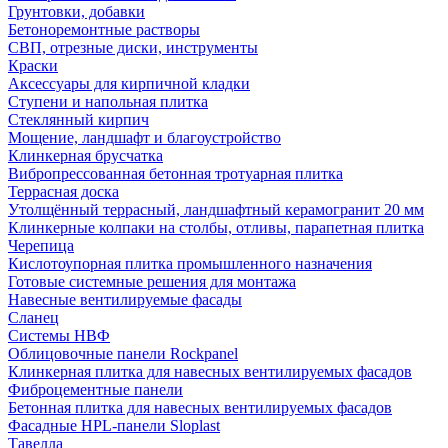
Грунтовки, добавки
Бетоноремонтные растворы
СВП, отрезные диски, инструменты
Краски
Аксессуары для кирпичной кладки
Ступени и напольная плитка
Cтеклянный кирпич
Мощение, ландшафт и благоустройство
Клинкерная брусчатка
Вибропрессованная бетонная тротуарная плитка
Террасная доска
Утолщённый террасный, ландшафтный керамогранит 20 мм
Клинкерные колпаки на столбы, отливы, парапетная плитка
Черепица
Кислотоупорная плитка промышленного назначения
Готовые системные решения для монтажа
Навесные вентилируемые фасады
Сланец
Системы НВФ
Облицовочные панели Rockpanel
Клинкерная плитка для навесных вентилируемых фасадов
Фиброцементные панели
Бетонная плитка для навесных вентилируемых фасадов
Фасадные HPL-панели Sloplast
Тавелла