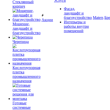
Услуги
Cтеклянный
кирпич
Фасад,
ландшафт и
благоустройство
Maters
Бр
Акции
Интерьеры и
Мощение,
работы внутри
ландшафт и
помещений
благоустройство
Черепица
Кислотоупорная
плитка
промышленного
назначения
Готовые
системные