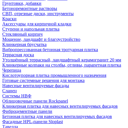
Грунтовки, добавки
Бетоноремонтные растворы
СВП, отрезные диски, инструменты
Краски
Аксессуары для кирпичной кладки
Ступени и напольная плитка
Cтеклянный кирпич
Мощение, ландшафт и благоустройство
Клинкерная брусчатка
Вибропрессованная бетонная тротуарная плитка
Террасная доска
Утолщённый террасный, ландшафтный керамогранит 20 мм
Клинкерные колпаки на столбы, отливы, парапетная плитка
Черепица
Кислотоупорная плитка промышленного назначения
Готовые системные решения для монтажа
Навесные вентилируемые фасады
Сланец
Системы НВФ
Облицовочные панели Rockpanel
Клинкерная плитка для навесных вентилируемых фасадов
Фиброцементные панели
Бетонная плитка для навесных вентилируемых фасадов
Фасадные HPL-панели Sloplast
Тавелла