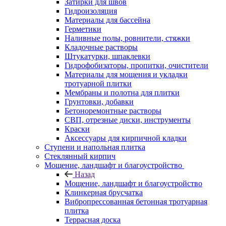
Затирки для швов
Гидроизоляция
Материалы для бассейна
Герметики
Наливные полы, ровнители, стяжки
Кладочные растворы
Штукатурки, шпаклевки
Гидрофобизаторы, пропитки, очистители
Материалы для мощения и укладки
тротуарной плитки
Мембраны и полотна для плитки
Грунтовки, добавки
Бетоноремонтные растворы
СВП, отрезные диски, инструменты
Краски
Аксессуары для кирпичной кладки
Ступени и напольная плитка
Cтеклянный кирпич
Мощение, ландшафт и благоустройство
Назад
Мощение, ландшафт и благоустройство
Клинкерная брусчатка
Вибропрессованная бетонная тротуарная
плитка
Террасная доска