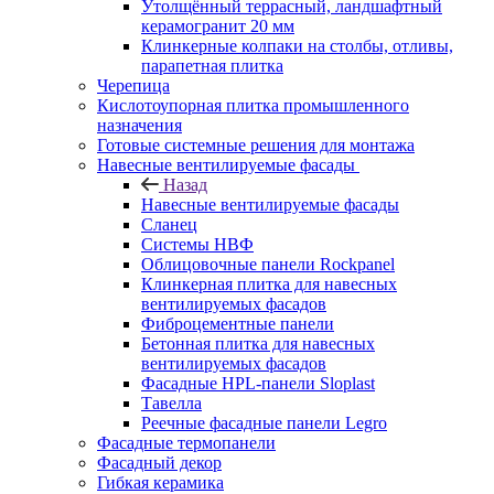
Утолщённый террасный, ландшафтный
керамогранит 20 мм
Клинкерные колпаки на столбы, отливы,
парапетная плитка
Черепица
Кислотоупорная плитка промышленного
назначения
Готовые системные решения для монтажа
Навесные вентилируемые фасады
Назад
Навесные вентилируемые фасады
Сланец
Системы НВФ
Облицовочные панели Rockpanel
Клинкерная плитка для навесных
вентилируемых фасадов
Фиброцементные панели
Бетонная плитка для навесных
вентилируемых фасадов
Фасадные HPL-панели Sloplast
Тавелла
Реечные фасадные панели Legro
Фасадные термопанели
Фасадный декор
Гибкая керамика