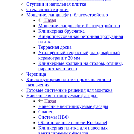
Ступени и напольная плитка
Cтеклянный кирпич
Мощение, ландшафт и благоустройство
Назад
Мощение, ландшафт и благоустройство
Клинкерная брусчатка
Вибропрессованная бетонная тротуарная
плитка
Террасная доска
Утолщённый террасный, ландшафтный
керамогранит 20 мм
Клинкерные колпаки на столбы, отливы,
парапетная плитка
Черепица
Кислотоупорная плитка промышленного
назначения
Готовые системные решения для монтажа
Навесные вентилируемые фасады
Назад
Навесные вентилируемые фасады
Сланец
Системы НВФ
Облицовочные панели Rockpanel
Клинкерная плитка для навесных
вентилируемых фасадов