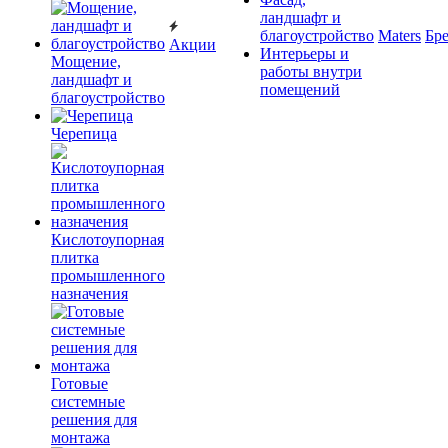
ландшафт и
благоустройство
Maters
Бр
Акции
Интерьеры и
Мощение,
работы внутри
ландшафт и
помещений
благоустройство
Черепица
Кислотоупорная
плитка
промышленного
назначения
Готовые
системные
решения для
монтажа