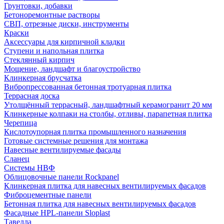
Грунтовки, добавки
Бетоноремонтные растворы
СВП, отрезные диски, инструменты
Краски
Аксессуары для кирпичной кладки
Ступени и напольная плитка
Cтеклянный кирпич
Мощение, ландшафт и благоустройство
Клинкерная брусчатка
Вибропрессованная бетонная тротуарная плитка
Террасная доска
Утолщённый террасный, ландшафтный керамогранит 20 мм
Клинкерные колпаки на столбы, отливы, парапетная плитка
Черепица
Кислотоупорная плитка промышленного назначения
Готовые системные решения для монтажа
Навесные вентилируемые фасады
Сланец
Системы НВФ
Облицовочные панели Rockpanel
Клинкерная плитка для навесных вентилируемых фасадов
Фиброцементные панели
Бетонная плитка для навесных вентилируемых фасадов
Фасадные HPL-панели Sloplast
Тавелла