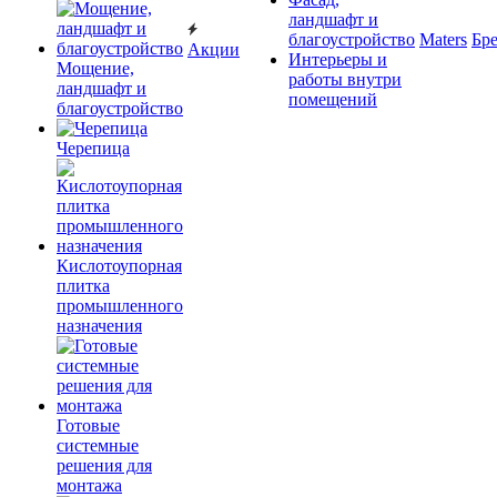
ландшафт и
благоустройство
Maters
Бр
Акции
Интерьеры и
Мощение,
работы внутри
ландшафт и
помещений
благоустройство
Черепица
Кислотоупорная
плитка
промышленного
назначения
Готовые
системные
решения для
монтажа