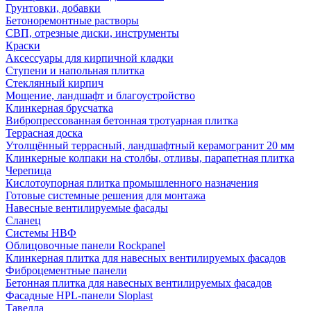
Грунтовки, добавки
Бетоноремонтные растворы
СВП, отрезные диски, инструменты
Краски
Аксессуары для кирпичной кладки
Ступени и напольная плитка
Cтеклянный кирпич
Мощение, ландшафт и благоустройство
Клинкерная брусчатка
Вибропрессованная бетонная тротуарная плитка
Террасная доска
Утолщённый террасный, ландшафтный керамогранит 20 мм
Клинкерные колпаки на столбы, отливы, парапетная плитка
Черепица
Кислотоупорная плитка промышленного назначения
Готовые системные решения для монтажа
Навесные вентилируемые фасады
Сланец
Системы НВФ
Облицовочные панели Rockpanel
Клинкерная плитка для навесных вентилируемых фасадов
Фиброцементные панели
Бетонная плитка для навесных вентилируемых фасадов
Фасадные HPL-панели Sloplast
Тавелла