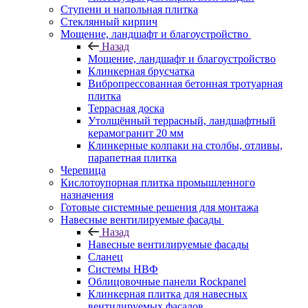
Ступени и напольная плитка
Cтеклянный кирпич
Мощение, ландшафт и благоустройство
Назад
Мощение, ландшафт и благоустройство
Клинкерная брусчатка
Вибропрессованная бетонная тротуарная
плитка
Террасная доска
Утолщённый террасный, ландшафтный
керамогранит 20 мм
Клинкерные колпаки на столбы, отливы,
парапетная плитка
Черепица
Кислотоупорная плитка промышленного
назначения
Готовые системные решения для монтажа
Навесные вентилируемые фасады
Назад
Навесные вентилируемые фасады
Сланец
Системы НВФ
Облицовочные панели Rockpanel
Клинкерная плитка для навесных
вентилируемых фасадов