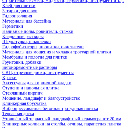
Строительные смеси, жидкости, герметики, инструмент и т.д.
Клей для плитки
Затирки для швов
Гидроизоляция
Материалы для бассейна
Герметики
Наливные полы, ровнители, стяжки
Кладочные растворы
Штукатурки, шпаклевки
Гидрофобизаторы, пропитки, очистители
Материалы для мощения и укладки тротуарной плитки
Мембраны и полотна для плитки
Грунтовки, добавки
Бетоноремонтные растворы
СВП, отрезные диски, инструменты
Краски
Аксессуары для кирпичной кладки
Ступени и напольная плитка
Cтеклянный кирпич
Мощение, ландшафт и благоустройство
Клинкерная брусчатка
Вибропрессованная бетонная тротуарная плитка
Террасная доска
Утолщённый террасный, ландшафтный керамогранит 20 мм
Клинкерные колпаки на столбы, отливы, парапетная плитка