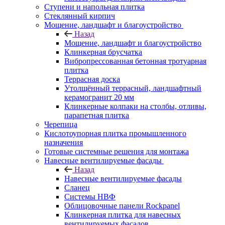
Ступени и напольная плитка
Cтеклянный кирпич
Мощение, ландшафт и благоустройство
Назад
Мощение, ландшафт и благоустройство
Клинкерная брусчатка
Вибропрессованная бетонная тротуарная
плитка
Террасная доска
Утолщённый террасный, ландшафтный
керамогранит 20 мм
Клинкерные колпаки на столбы, отливы,
парапетная плитка
Черепица
Кислотоупорная плитка промышленного
назначения
Готовые системные решения для монтажа
Навесные вентилируемые фасады
Назад
Навесные вентилируемые фасады
Сланец
Системы НВФ
Облицовочные панели Rockpanel
Клинкерная плитка для навесных
вентилируемых фасадов