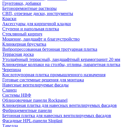
Грунтовки, добавки
Бетоноремонтные растворы
СВП, отрезные диски, инструменты
Краски
Аксессуары для кирпичной кладки
Ступени и напольная плитка
Cтеклянный кирпич
Мощение, ландшафт и благоустройство
Клинкерная брусчатка
Вибропрессованная бетонная тротуарная плитка
Террасная доска
Утолщённый террасный, ландшафтный керамогранит 20 мм
Клинкерные колпаки на столбы, отливы, парапетная плитка
Черепица
Кислотоупорная плитка промышленного назначения
Готовые системные решения для монтажа
Навесные вентилируемые фасады
Сланец
Системы НВФ
Облицовочные панели Rockpanel
Клинкерная плитка для навесных вентилируемых фасадов
Фиброцементные панели
Бетонная плитка для навесных вентилируемых фасадов
Фасадные HPL-панели Sloplast
Тавелла