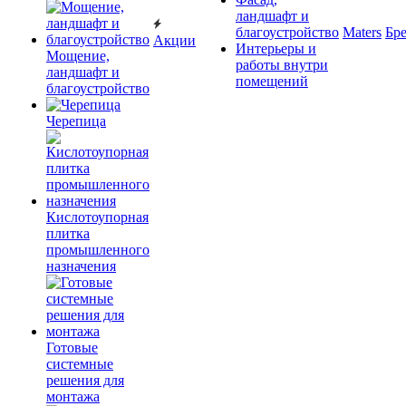
ландшафт и
благоустройство
Maters
Бр
Акции
Интерьеры и
Мощение,
работы внутри
ландшафт и
помещений
благоустройство
Черепица
Кислотоупорная
плитка
промышленного
назначения
Готовые
системные
решения для
монтажа