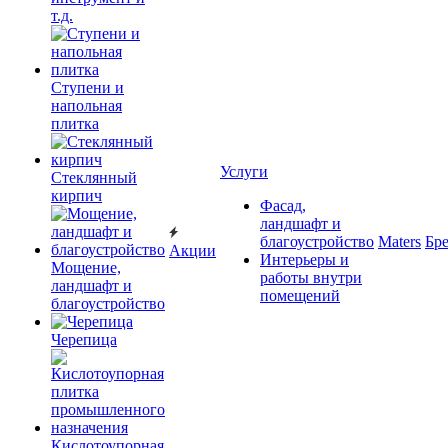
т.д.
Ступени и
напольная
плитка
Услуги
Cтеклянный
кирпич
Фасад,
ландшафт и
благоустройство
Maters
Бр
Акции
Интерьеры и
Мощение,
работы внутри
ландшафт и
помещений
благоустройство
Черепица
Кислотоупорная