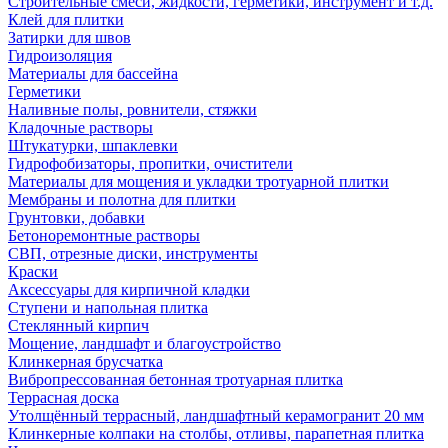
Строительные смеси, жидкости, герметики, инструмент и т.д.
Клей для плитки
Затирки для швов
Гидроизоляция
Материалы для бассейна
Герметики
Наливные полы, ровнители, стяжки
Кладочные растворы
Штукатурки, шпаклевки
Гидрофобизаторы, пропитки, очистители
Материалы для мощения и укладки тротуарной плитки
Мембраны и полотна для плитки
Грунтовки, добавки
Бетоноремонтные растворы
СВП, отрезные диски, инструменты
Краски
Аксессуары для кирпичной кладки
Ступени и напольная плитка
Cтеклянный кирпич
Мощение, ландшафт и благоустройство
Клинкерная брусчатка
Вибропрессованная бетонная тротуарная плитка
Террасная доска
Утолщённый террасный, ландшафтный керамогранит 20 мм
Клинкерные колпаки на столбы, отливы, парапетная плитка