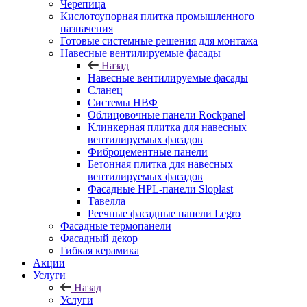
Черепица
Кислотоупорная плитка промышленного
назначения
Готовые системные решения для монтажа
Навесные вентилируемые фасады
Назад
Навесные вентилируемые фасады
Сланец
Системы НВФ
Облицовочные панели Rockpanel
Клинкерная плитка для навесных
вентилируемых фасадов
Фиброцементные панели
Бетонная плитка для навесных
вентилируемых фасадов
Фасадные HPL-панели Sloplast
Тавелла
Реечные фасадные панели Legro
Фасадные термопанели
Фасадный декор
Гибкая керамика
Акции
Услуги
Назад
Услуги