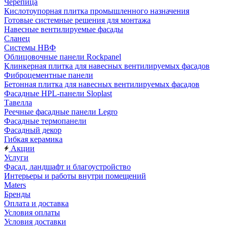
Черепица
Кислотоупорная плитка промышленного назначения
Готовые системные решения для монтажа
Навесные вентилируемые фасады
Сланец
Системы НВФ
Облицовочные панели Rockpanel
Клинкерная плитка для навесных вентилируемых фасадов
Фиброцементные панели
Бетонная плитка для навесных вентилируемых фасадов
Фасадные HPL-панели Sloplast
Тавелла
Реечные фасадные панели Legro
Фасадные термопанели
Фасадный декор
Гибкая керамика
Акции
Услуги
Фасад, ландшафт и благоустройство
Интерьеры и работы внутри помещений
Maters
Бренды
Оплата и доставка
Условия оплаты
Условия доставки