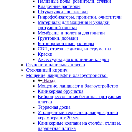
Наливные полы, ровнители, стяжки
Кладочные растворы
Штукатурки, шпаклевки
Гидрофобизаторы, пропитки, очистители
Материалы для мощения и укладки
тротуарной плитки
Мембраны и полотна для плитки
Грунтовки, добавки
Бетоноремонтные растворы
СВП, отрезные диски, инструменты
Краски
Аксессуары для кирпичной кладки
Ступени и напольная плитка
Cтеклянный кирпич
Мощение, ландшафт и благоустройство
Назад
Мощение, ландшафт и благоустройство
Клинкерная брусчатка
Вибропрессованная бетонная тротуарная
плитка
Террасная доска
Утолщённый террасный, ландшафтный
керамогранит 20 мм
Клинкерные колпаки на столбы, отливы,
парапетная плитка