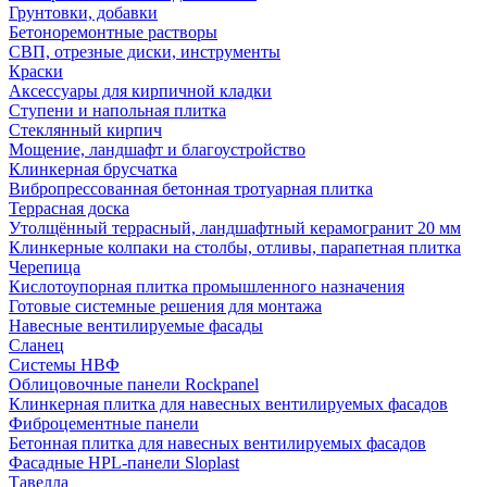
Грунтовки, добавки
Бетоноремонтные растворы
СВП, отрезные диски, инструменты
Краски
Аксессуары для кирпичной кладки
Ступени и напольная плитка
Cтеклянный кирпич
Мощение, ландшафт и благоустройство
Клинкерная брусчатка
Вибропрессованная бетонная тротуарная плитка
Террасная доска
Утолщённый террасный, ландшафтный керамогранит 20 мм
Клинкерные колпаки на столбы, отливы, парапетная плитка
Черепица
Кислотоупорная плитка промышленного назначения
Готовые системные решения для монтажа
Навесные вентилируемые фасады
Сланец
Системы НВФ
Облицовочные панели Rockpanel
Клинкерная плитка для навесных вентилируемых фасадов
Фиброцементные панели
Бетонная плитка для навесных вентилируемых фасадов
Фасадные HPL-панели Sloplast
Тавелла