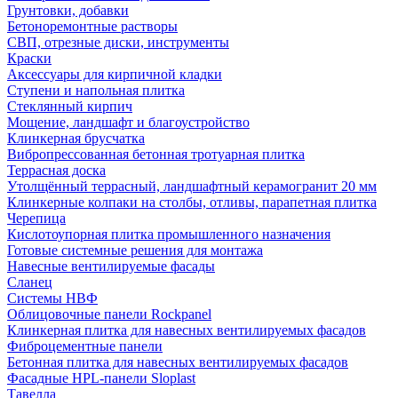
Грунтовки, добавки
Бетоноремонтные растворы
СВП, отрезные диски, инструменты
Краски
Аксессуары для кирпичной кладки
Ступени и напольная плитка
Cтеклянный кирпич
Мощение, ландшафт и благоустройство
Клинкерная брусчатка
Вибропрессованная бетонная тротуарная плитка
Террасная доска
Утолщённый террасный, ландшафтный керамогранит 20 мм
Клинкерные колпаки на столбы, отливы, парапетная плитка
Черепица
Кислотоупорная плитка промышленного назначения
Готовые системные решения для монтажа
Навесные вентилируемые фасады
Сланец
Системы НВФ
Облицовочные панели Rockpanel
Клинкерная плитка для навесных вентилируемых фасадов
Фиброцементные панели
Бетонная плитка для навесных вентилируемых фасадов
Фасадные HPL-панели Sloplast
Тавелла