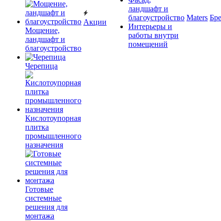
ландшафт и
благоустройство
Maters
Бр
Акции
Интерьеры и
Мощение,
работы внутри
ландшафт и
помещений
благоустройство
Черепица
Кислотоупорная
плитка
промышленного
назначения
Готовые
системные
решения для
монтажа