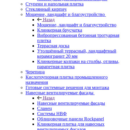
Ступени и напольная плитка
Cтеклянный кирпич
Мощение, ландшафт и благоустройство
Назад
Мощение, ландшафт и благоустройство
Клинкерная брусчатка
Вибропрессованная бетонная тротуарная
плитка
Террасная доска
Утолщённый террасный, ландшафтный
керамогранит 20 мм
Клинкерные колпаки на столбы, отливы,
парапетная плитка
Черепица
Кислотоупорная плитка промышленного
назначения
Готовые системные решения для монтажа
Навесные вентилируемые фасады
Назад
Навесные вентилируемые фасады
Сланец
Системы НВФ
Облицовочные панели Rockpanel
Клинкерная плитка для навесных
вентилируемых фасадов