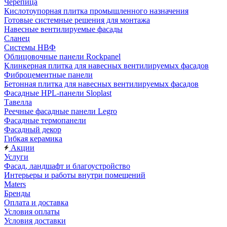
Черепица
Кислотоупорная плитка промышленного назначения
Готовые системные решения для монтажа
Навесные вентилируемые фасады
Сланец
Системы НВФ
Облицовочные панели Rockpanel
Клинкерная плитка для навесных вентилируемых фасадов
Фиброцементные панели
Бетонная плитка для навесных вентилируемых фасадов
Фасадные HPL-панели Sloplast
Тавелла
Реечные фасадные панели Legro
Фасадные термопанели
Фасадный декор
Гибкая керамика
Акции
Услуги
Фасад, ландшафт и благоустройство
Интерьеры и работы внутри помещений
Maters
Бренды
Оплата и доставка
Условия оплаты
Условия доставки