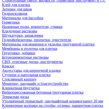
Строительные смеси, жидкости, герметики, инструмент и т.д.
Клей для плитки
Затирки для швов
Гидроизоляция
Материалы для бассейна
Герметики
Наливные полы, ровнители, стяжки
Кладочные растворы
Штукатурки, шпаклевки
Гидрофобизаторы, пропитки, очистители
Материалы для мощения и укладки тротуарной плитки
Мембраны и полотна для плитки
Грунтовки, добавки
Бетоноремонтные растворы
СВП, отрезные диски, инструменты
Краски
Аксессуары для кирпичной кладки
Ступени и напольная плитка
Cтеклянный кирпич
Мощение, ландшафт и благоустройство
Клинкерная брусчатка
Вибропрессованная бетонная тротуарная плитка
Террасная доска
Утолщённый террасный, ландшафтный керамогранит 20 мм
Клинкерные колпаки на столбы, отливы, парапетная плитка