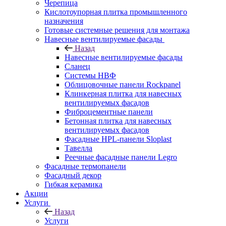
Черепица
Кислотоупорная плитка промышленного
назначения
Готовые системные решения для монтажа
Навесные вентилируемые фасады
Назад
Навесные вентилируемые фасады
Сланец
Системы НВФ
Облицовочные панели Rockpanel
Клинкерная плитка для навесных
вентилируемых фасадов
Фиброцементные панели
Бетонная плитка для навесных
вентилируемых фасадов
Фасадные HPL-панели Sloplast
Тавелла
Реечные фасадные панели Legro
Фасадные термопанели
Фасадный декор
Гибкая керамика
Акции
Услуги
Назад
Услуги