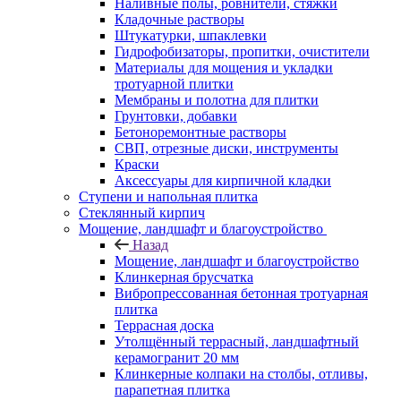
Наливные полы, ровнители, стяжки
Кладочные растворы
Штукатурки, шпаклевки
Гидрофобизаторы, пропитки, очистители
Материалы для мощения и укладки
тротуарной плитки
Мембраны и полотна для плитки
Грунтовки, добавки
Бетоноремонтные растворы
СВП, отрезные диски, инструменты
Краски
Аксессуары для кирпичной кладки
Ступени и напольная плитка
Cтеклянный кирпич
Мощение, ландшафт и благоустройство
Назад
Мощение, ландшафт и благоустройство
Клинкерная брусчатка
Вибропрессованная бетонная тротуарная
плитка
Террасная доска
Утолщённый террасный, ландшафтный
керамогранит 20 мм
Клинкерные колпаки на столбы, отливы,
парапетная плитка