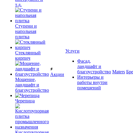
т.д.
Ступени и
напольная
плитка
Услуги
Cтеклянный
кирпич
Фасад,
ландшафт и
благоустройство
Maters
Бр
Акции
Интерьеры и
Мощение,
работы внутри
ландшафт и
помещений
благоустройство
Черепица
Кислотоупорная