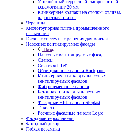
Утолщённый террасный, ландшафтный
керамогранит 20 мм
Клинкерные колпаки на столбы, отливы,
парапетная плитка
Черепица
Кислотоупорная плитка промышленного
назначения
Готовые системные решения для монтажа
Навесные вентилируемые фасады
Назад
Навесные вентилируемые фасады
Сланец
Системы НВФ
Облицовочные панели Rockpanel
Клинкерная плитка для навесных
вентилируемых фасадов
Фиброцементные панели
Бетонная плитка для навесных
вентилируемых фасадов
Фасадные HPL-панели Sloplast
Тавелла
Реечные фасадные панели Legro
Фасадные термопанели
Фасадный декор
Гибкая керамика