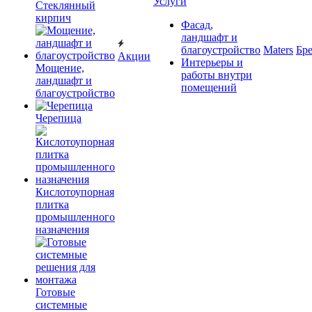
Услуги
Cтеклянный
кирпич
Фасад,
ландшафт и
благоустройство
Maters
Бр
Акции
Интерьеры и
Мощение,
работы внутри
ландшафт и
помещений
благоустройство
Черепица
Кислотоупорная
плитка
промышленного
назначения
Готовые
системные