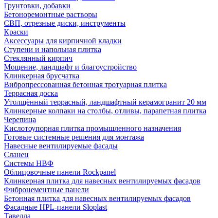
Грунтовки, добавки
Бетоноремонтные растворы
СВП, отрезные диски, инструменты
Краски
Аксессуары для кирпичной кладки
Ступени и напольная плитка
Cтеклянный кирпич
Мощение, ландшафт и благоустройство
Клинкерная брусчатка
Вибропрессованная бетонная тротуарная плитка
Террасная доска
Утолщённый террасный, ландшафтный керамогранит 20 мм
Клинкерные колпаки на столбы, отливы, парапетная плитка
Черепица
Кислотоупорная плитка промышленного назначения
Готовые системные решения для монтажа
Навесные вентилируемые фасады
Сланец
Системы НВФ
Облицовочные панели Rockpanel
Клинкерная плитка для навесных вентилируемых фасадов
Фиброцементные панели
Бетонная плитка для навесных вентилируемых фасадов
Фасадные HPL-панели Sloplast
Тавелла