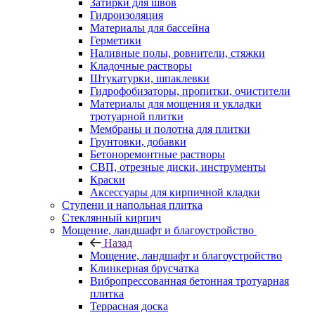
Затирки для швов
Гидроизоляция
Материалы для бассейна
Герметики
Наливные полы, ровнители, стяжки
Кладочные растворы
Штукатурки, шпаклевки
Гидрофобизаторы, пропитки, очистители
Материалы для мощения и укладки
тротуарной плитки
Мембраны и полотна для плитки
Грунтовки, добавки
Бетоноремонтные растворы
СВП, отрезные диски, инструменты
Краски
Аксессуары для кирпичной кладки
Ступени и напольная плитка
Cтеклянный кирпич
Мощение, ландшафт и благоустройство
Назад
Мощение, ландшафт и благоустройство
Клинкерная брусчатка
Вибропрессованная бетонная тротуарная
плитка
Террасная доска