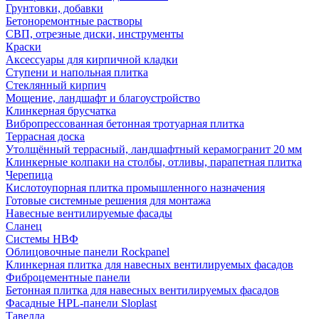
Грунтовки, добавки
Бетоноремонтные растворы
СВП, отрезные диски, инструменты
Краски
Аксессуары для кирпичной кладки
Ступени и напольная плитка
Cтеклянный кирпич
Мощение, ландшафт и благоустройство
Клинкерная брусчатка
Вибропрессованная бетонная тротуарная плитка
Террасная доска
Утолщённый террасный, ландшафтный керамогранит 20 мм
Клинкерные колпаки на столбы, отливы, парапетная плитка
Черепица
Кислотоупорная плитка промышленного назначения
Готовые системные решения для монтажа
Навесные вентилируемые фасады
Сланец
Системы НВФ
Облицовочные панели Rockpanel
Клинкерная плитка для навесных вентилируемых фасадов
Фиброцементные панели
Бетонная плитка для навесных вентилируемых фасадов
Фасадные HPL-панели Sloplast
Тавелла