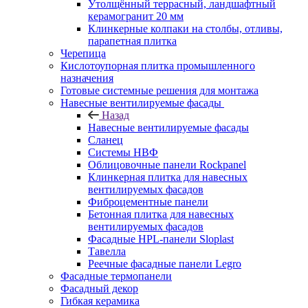
Утолщённый террасный, ландшафтный
керамогранит 20 мм
Клинкерные колпаки на столбы, отливы,
парапетная плитка
Черепица
Кислотоупорная плитка промышленного
назначения
Готовые системные решения для монтажа
Навесные вентилируемые фасады
Назад
Навесные вентилируемые фасады
Сланец
Системы НВФ
Облицовочные панели Rockpanel
Клинкерная плитка для навесных
вентилируемых фасадов
Фиброцементные панели
Бетонная плитка для навесных
вентилируемых фасадов
Фасадные HPL-панели Sloplast
Тавелла
Реечные фасадные панели Legro
Фасадные термопанели
Фасадный декор
Гибкая керамика