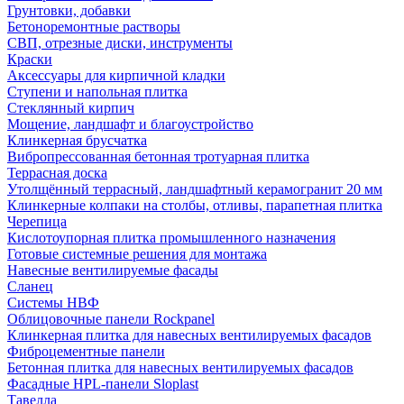
Грунтовки, добавки
Бетоноремонтные растворы
СВП, отрезные диски, инструменты
Краски
Аксессуары для кирпичной кладки
Ступени и напольная плитка
Cтеклянный кирпич
Мощение, ландшафт и благоустройство
Клинкерная брусчатка
Вибропрессованная бетонная тротуарная плитка
Террасная доска
Утолщённый террасный, ландшафтный керамогранит 20 мм
Клинкерные колпаки на столбы, отливы, парапетная плитка
Черепица
Кислотоупорная плитка промышленного назначения
Готовые системные решения для монтажа
Навесные вентилируемые фасады
Сланец
Системы НВФ
Облицовочные панели Rockpanel
Клинкерная плитка для навесных вентилируемых фасадов
Фиброцементные панели
Бетонная плитка для навесных вентилируемых фасадов
Фасадные HPL-панели Sloplast
Тавелла