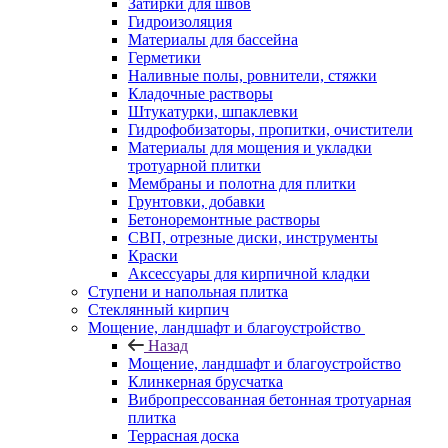
Затирки для швов
Гидроизоляция
Материалы для бассейна
Герметики
Наливные полы, ровнители, стяжки
Кладочные растворы
Штукатурки, шпаклевки
Гидрофобизаторы, пропитки, очистители
Материалы для мощения и укладки
тротуарной плитки
Мембраны и полотна для плитки
Грунтовки, добавки
Бетоноремонтные растворы
СВП, отрезные диски, инструменты
Краски
Аксессуары для кирпичной кладки
Ступени и напольная плитка
Cтеклянный кирпич
Мощение, ландшафт и благоустройство
Назад
Мощение, ландшафт и благоустройство
Клинкерная брусчатка
Вибропрессованная бетонная тротуарная
плитка
Террасная доска