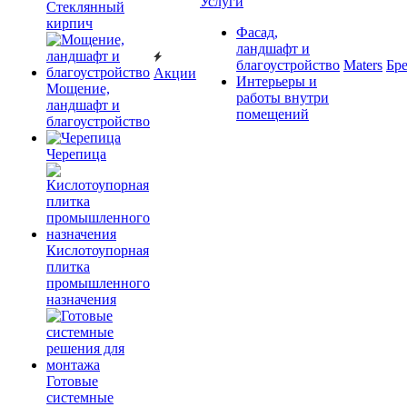
Услуги
Cтеклянный
кирпич
Фасад,
ландшафт и
благоустройство
Maters
Бр
Акции
Интерьеры и
Мощение,
работы внутри
ландшафт и
помещений
благоустройство
Черепица
Кислотоупорная
плитка
промышленного
назначения
Готовые
системные