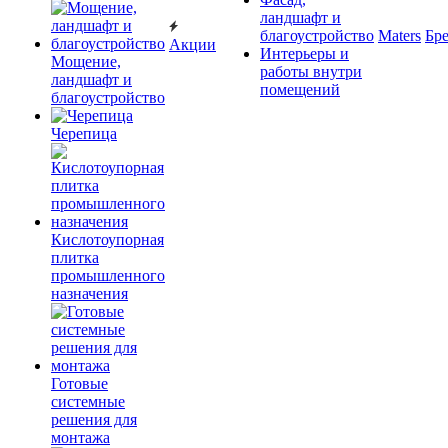
ландшафт и
благоустройство
Maters
Бр
Акции
Интерьеры и
Мощение,
работы внутри
ландшафт и
помещений
благоустройство
Черепица
Кислотоупорная
плитка
промышленного
назначения
Готовые
системные
решения для
монтажа