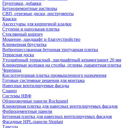
Грунтовки, добавки
Бетоноремонтные растворы
СВП, отрезные диски, инструменты
Краски
Аксессуары для кирпичной кладки
Ступени и напольная плитка
Cтеклянный кирпич
Мощение, ландшафт и благоустройство
Клинкерная брусчатка
Вибропрессованная бетонная тротуарная плитка
Террасная доска
Утолщённый террасный, ландшафтный керамогранит 20 мм
Клинкерные колпаки на столбы, отливы, парапетная плитка
Черепица
Кислотоупорная плитка промышленного назначения
Готовые системные решения для монтажа
Навесные вентилируемые фасады
Сланец
Системы НВФ
Облицовочные панели Rockpanel
Клинкерная плитка для навесных вентилируемых фасадов
Фиброцементные панели
Бетонная плитка для навесных вентилируемых фасадов
Фасадные HPL-панели Sloplast
Тавелла