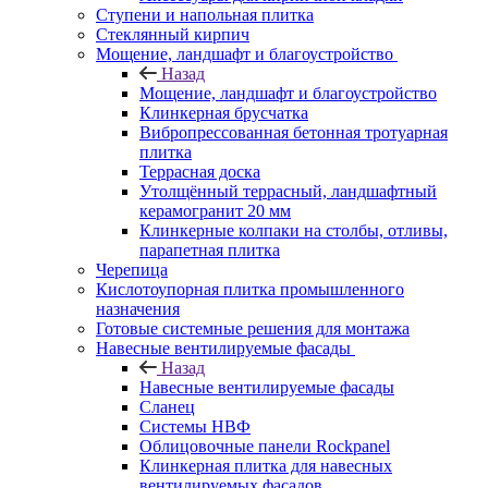
Ступени и напольная плитка
Cтеклянный кирпич
Мощение, ландшафт и благоустройство
Назад
Мощение, ландшафт и благоустройство
Клинкерная брусчатка
Вибропрессованная бетонная тротуарная
плитка
Террасная доска
Утолщённый террасный, ландшафтный
керамогранит 20 мм
Клинкерные колпаки на столбы, отливы,
парапетная плитка
Черепица
Кислотоупорная плитка промышленного
назначения
Готовые системные решения для монтажа
Навесные вентилируемые фасады
Назад
Навесные вентилируемые фасады
Сланец
Системы НВФ
Облицовочные панели Rockpanel
Клинкерная плитка для навесных
вентилируемых фасадов