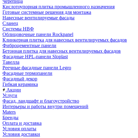
Черепица
Кислотоупорная плитка промышленного назначения
Готовые системные решения для монтажа
Навесные вентилируемые фасады
Сланец
Системы НВФ
Облицовочные панели Rockpanel
Клинкерная плитка для навесных вентилируемых фасадов
Фиброцементные панели
Бетонная плитка для навесных вентилируемых фасадов
Фасадные HPL-панели Sloplast
Тавелла
Реечные фасадные панели Legro
Фасадные термопанели
Фасадный декор
Гибкая керамика
Акции
Услуги
Фасад, ландшафт и благоустройство
Интерьеры и работы внутри помещений
Maters
Бренды
Оплата и доставка
Условия оплаты
Условия доставки