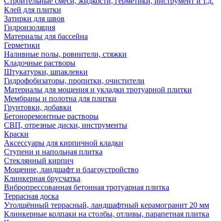
Строительные смеси, жидкости, герметики, инструмент и т.д.
Клей для плитки
Затирки для швов
Гидроизоляция
Материалы для бассейна
Герметики
Наливные полы, ровнители, стяжки
Кладочные растворы
Штукатурки, шпаклевки
Гидрофобизаторы, пропитки, очистители
Материалы для мощения и укладки тротуарной плитки
Мембраны и полотна для плитки
Грунтовки, добавки
Бетоноремонтные растворы
СВП, отрезные диски, инструменты
Краски
Аксессуары для кирпичной кладки
Ступени и напольная плитка
Cтеклянный кирпич
Мощение, ландшафт и благоустройство
Клинкерная брусчатка
Вибропрессованная бетонная тротуарная плитка
Террасная доска
Утолщённый террасный, ландшафтный керамогранит 20 мм
Клинкерные колпаки на столбы, отливы, парапетная плитка