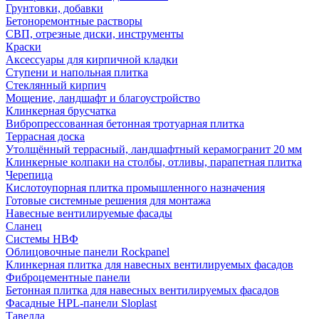
Грунтовки, добавки
Бетоноремонтные растворы
СВП, отрезные диски, инструменты
Краски
Аксессуары для кирпичной кладки
Ступени и напольная плитка
Cтеклянный кирпич
Мощение, ландшафт и благоустройство
Клинкерная брусчатка
Вибропрессованная бетонная тротуарная плитка
Террасная доска
Утолщённый террасный, ландшафтный керамогранит 20 мм
Клинкерные колпаки на столбы, отливы, парапетная плитка
Черепица
Кислотоупорная плитка промышленного назначения
Готовые системные решения для монтажа
Навесные вентилируемые фасады
Сланец
Системы НВФ
Облицовочные панели Rockpanel
Клинкерная плитка для навесных вентилируемых фасадов
Фиброцементные панели
Бетонная плитка для навесных вентилируемых фасадов
Фасадные HPL-панели Sloplast
Тавелла