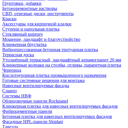
Грунтовки, добавки
Бетоноремонтные растворы
СВП, отрезные диски, инструменты
Краски
Аксессуары для кирпичной кладки
Ступени и напольная плитка
Cтеклянный кирпич
Мощение, ландшафт и благоустройство
Клинкерная брусчатка
Вибропрессованная бетонная тротуарная плитка
Террасная доска
Утолщённый террасный, ландшафтный керамогранит 20 мм
Клинкерные колпаки на столбы, отливы, парапетная плитка
Черепица
Кислотоупорная плитка промышленного назначения
Готовые системные решения для монтажа
Навесные вентилируемые фасады
Сланец
Системы НВФ
Облицовочные панели Rockpanel
Клинкерная плитка для навесных вентилируемых фасадов
Фиброцементные панели
Бетонная плитка для навесных вентилируемых фасадов
Фасадные HPL-панели Sloplast
Тавелла