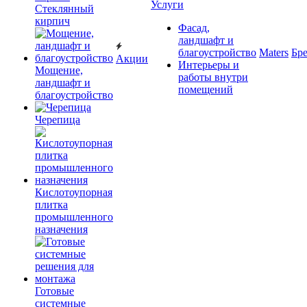
Услуги
Cтеклянный
кирпич
Фасад,
ландшафт и
благоустройство
Maters
Бр
Акции
Интерьеры и
Мощение,
работы внутри
ландшафт и
помещений
благоустройство
Черепица
Кислотоупорная
плитка
промышленного
назначения
Готовые
системные