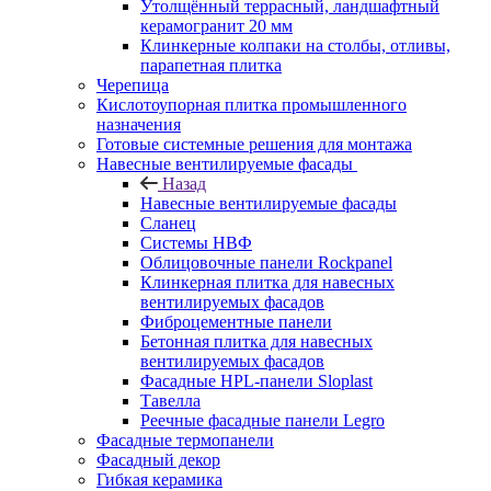
Утолщённый террасный, ландшафтный
керамогранит 20 мм
Клинкерные колпаки на столбы, отливы,
парапетная плитка
Черепица
Кислотоупорная плитка промышленного
назначения
Готовые системные решения для монтажа
Навесные вентилируемые фасады
Назад
Навесные вентилируемые фасады
Сланец
Системы НВФ
Облицовочные панели Rockpanel
Клинкерная плитка для навесных
вентилируемых фасадов
Фиброцементные панели
Бетонная плитка для навесных
вентилируемых фасадов
Фасадные HPL-панели Sloplast
Тавелла
Реечные фасадные панели Legro
Фасадные термопанели
Фасадный декор
Гибкая керамика